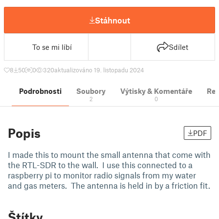
Stáhnout
To se mi líbí
Sdílet
8
50
0
320
aktualizováno 19. listopadu 2024
Podrobnosti
Soubory
Výtisky & Komentáře
Re
2
0
Popis
PDF
I made this to mount the small antenna that come with
the RTL-SDR to the wall. I use this connected to a
raspberry pi to monitor radio signals from my water
and gas meters. The antenna is held in by a friction fit.
Štítky