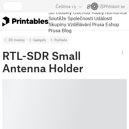
Čeština
cs
Přihlásit se
3D modely
Obchod
Kluby
Komunita
Soutěže
Společnosti
Události
Skupiny
Vzdělávání
Prusa Eshop
Prusa Blog
3D modely
Gadgety
Počítače
RTL-SDR Small
Antenna Holder