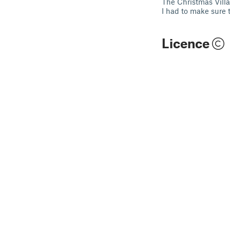
The Christmas Villa
I had to make sure th
Licence