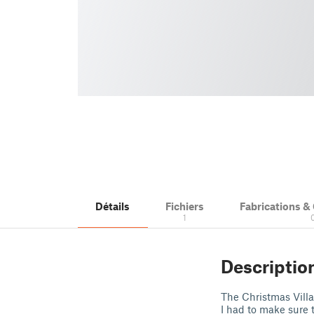
Détails
Fichiers
Fabrications 
1
Descriptio
The Christmas Villa
I had to make sure th