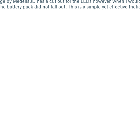
ge by Medelis3D has a cut out for the LEDs however, when I would
e battery pack did not fall out. This is a simple yet effective fricti