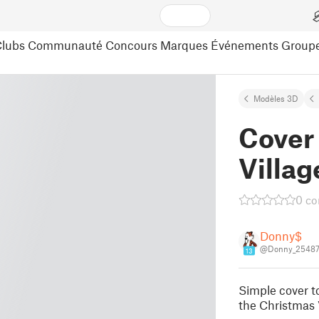
lubs
Communauté
Concours
Marques
Événements
Group
Modèles 3D
Cover 
Villag
0 c
Donny$
@Donny_2548
13
Simple cover t
the Christmas 