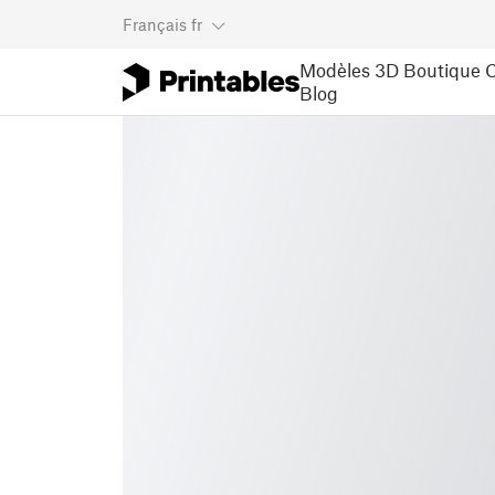
Français
fr
Modèles 3D
Boutique
C
Blog