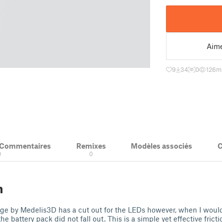
Aim
9
34
0
126
m
& Commentaires
Remixes
Modèles associés
C
0
0
n
ge by Medelis3D has a cut out for the LEDs however, when I would
e battery pack did not fall out. This is a simple yet effective fricti