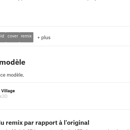
lid
cover
remix
+
plus
 modèle
 ce modèle.
Village
is3D
u remix par rapport à l'original