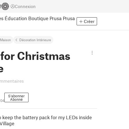
Connexion
es
Éducation
Boutique Prusa
Prusa
Créer
Maison
Décoration Intérieure
for Christmas
e
ommentaires
S'abonner
Abonné
704
o keep the battery pack for my LEDs inside
Village