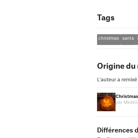
Tags
christmas
santa
Origine du
L'auteur a remixé
Christmas 
par Medel
Différences d