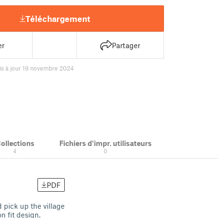
Téléchargement
er
Partager
is à jour 19 novembre 2024
ollections
Fichiers d'impr. utilisateurs
4
0
PDF
 pick up the village
on fit design.