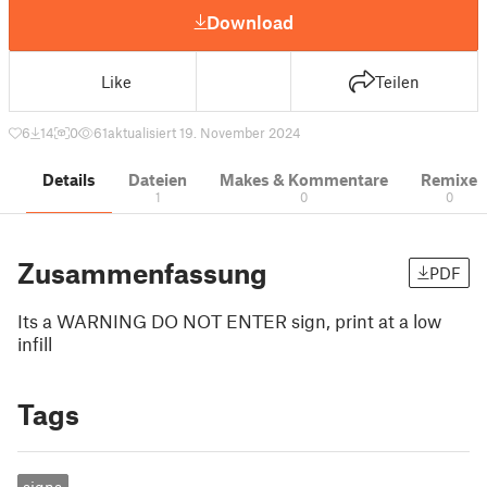
Download
Like
Teilen
6
14
0
61
aktualisiert 19. November 2024
Details
Dateien
Makes & Kommentare
Remixe
1
0
0
Zusammenfassung
PDF
Its a WARNING DO NOT ENTER sign, print at a low
infill
Tags