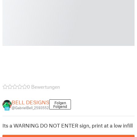
0 Bewertungen
BELL DESIGNS
Folgen
Folgend
@GabrielBell_2593552
19
Its a WARNING DO NOT ENTER sign, print at a low infill