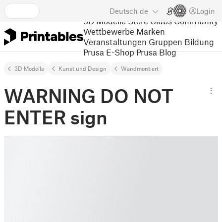
Deutsch
de
Login
3D Modelle
Store
Clubs
Community
Wettbewerbe
Marken
Veranstaltungen
Gruppen
Bildung
Prusa E-Shop
Prusa Blog
3D Modelle
Kunst und Design
Wandmontiert
WARNING DO NOT
ENTER sign