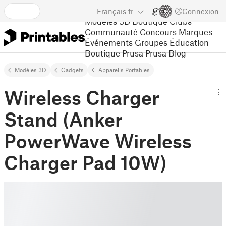
Français
fr
Connexion
Modèles 3D
Boutique
Clubs
Communauté
Concours
Marques
Événements
Groupes
Éducation
Boutique Prusa
Prusa Blog
Modèles 3D
Gadgets
Appareils Portables
Wireless Charger
Stand (Anker
PowerWave Wireless
Charger Pad 10W)