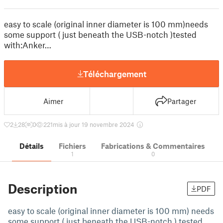
easy to scale (original inner diameter is 100 mm)needs
some support ( just beneath the USB-notch )tested
with:Anker…
Téléchargement
Aimer
Partager
2
28
0
221
mis à jour 19 novembre 2024
Détails
Fichiers
Fabrications & Commentaires
1
0
Description
PDF
easy to scale (original inner diameter is 100 mm) needs
some support ( just beneath the USB-notch ) tested