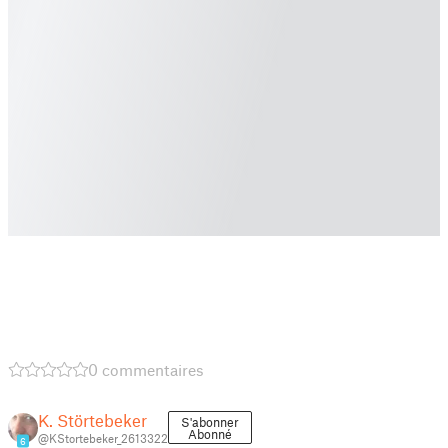
0 commentaires
K. Störtebeker
S'abonner
Abonné
@KStortebeker_2613322
6