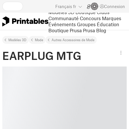
Français
fr
Connexion
Modèles 3D
Boutique
Clubs
Communauté
Concours
Marques
Événements
Groupes
Éducation
Boutique Prusa
Prusa Blog
Modèles 3D
Mode
Autres Accessoires de Mode
EARPLUG MTG