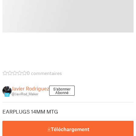
0 commentaires
Javier Rodriguez
S'abonner
Abonné
@JaviRod_Maker
14
EARPLUGS 14MM MTG
Téléchargement