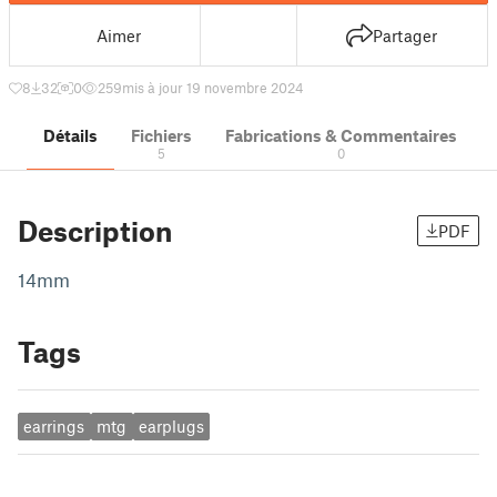
Aimer
Partager
8
32
0
259
mis à jour 19 novembre 2024
Détails
Fichiers
Fabrications & Commentaires
5
0
Description
PDF
14mm
Tags
earrings
mtg
earplugs