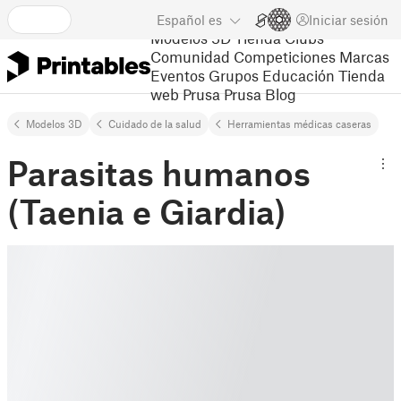
Español
es
Iniciar sesión
Modelos 3D
Tienda
Clubs
Comunidad
Competiciones
Marcas
Eventos
Grupos
Educación
Tienda
web Prusa
Prusa Blog
Modelos 3D
Cuidado de la salud
Herramientas médicas caseras
Parasitas humanos
(Taenia e Giardia)