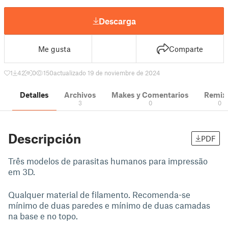
Descarga
Me gusta
Comparte
1
42
0
150
actualizado 19 de noviembre de 2024
Detalles
Archivos
Makes y Comentarios
Remix
3
0
0
Descripción
PDF
Três modelos de parasitas humanos para impressão
em 3D.
Qualquer material de filamento. Recomenda-se
mínimo de duas paredes e mínimo de duas camadas
na base e no topo.