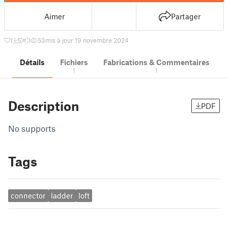
Aimer
Partager
1
5
1
53
mis à jour 19 novembre 2024
Détails
Fichiers
Fabrications & Commentaires
1
1
Description
PDF
No supports
Tags
connector
ladder
loft