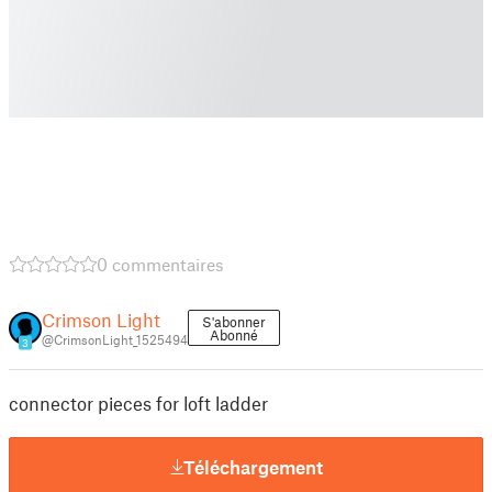
0 commentaires
Crimson Light
S'abonner
Abonné
@CrimsonLight_1525494
3
connector pieces for loft ladder
Téléchargement