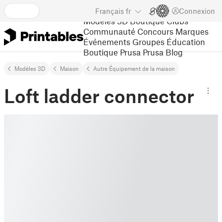
Français
fr
Connexion
Modèles 3D
Boutique
Clubs
Communauté
Concours
Marques
Événements
Groupes
Éducation
Boutique Prusa
Prusa Blog
Modèles 3D
Maison
Autre Équipement de la maison
Loft ladder connector