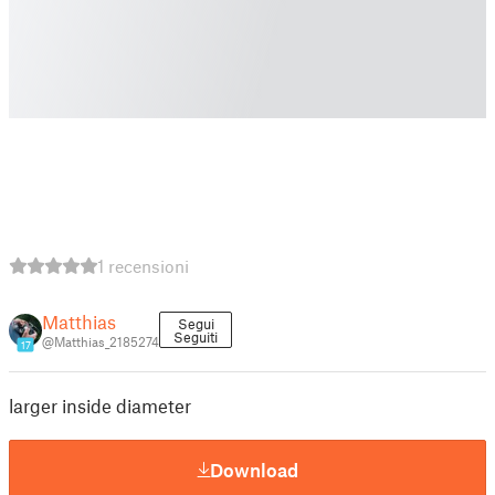
1 recensioni
Matthias
Segui
Seguiti
@Matthias_2185274
17
larger inside diameter
Download