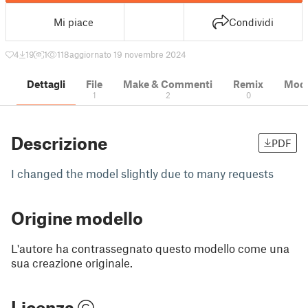
Mi piace
Condividi
4
19
1
118
aggiornato 19 novembre 2024
Dettagli
File
Make & Commenti
Remix
Model
1
2
0
Descrizione
PDF
I changed the model slightly due to many requests
Origine modello
L'autore ha contrassegnato questo modello come una
sua creazione originale.
Licenza