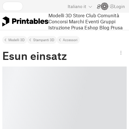
Italiano
it
Login
Modelli 3D
Store
Club
Comunità
Concorsi
Marchi
Eventi
Gruppi
Istruzione
Prusa Eshop
Blog Prusa
Modelli 3D
Stampanti 3D
Accessori
Esun einsatz