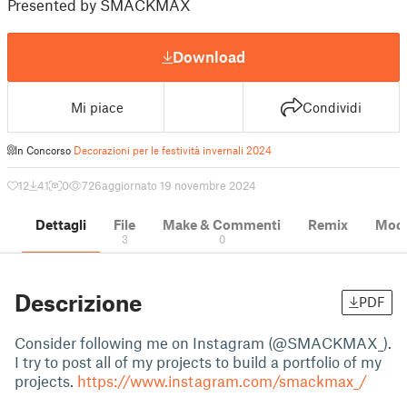
Presented by SMACKMAX
Download
Mi piace
Condividi
In Concorso
Decorazioni per le festività invernali 2024
12
41
0
726
aggiornato 19 novembre 2024
Dettagli
File
Make & Commenti
Remix
Model
3
0
Descrizione
PDF
Consider following me on Instagram (@SMACKMAX_).
I try to post all of my projects to build a portfolio of my
projects.
https://www.instagram.com/smackmax_/