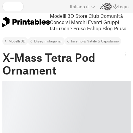
Italiano
it
Login
Modelli 3D
Store
Club
Comunità
Concorsi
Marchi
Eventi
Gruppi
Istruzione
Prusa Eshop
Blog Prusa
Modelli 3D
Disegni stagionali
Inverno & Natale & Capodanno
X-Mass Tetra Pod
Ornament