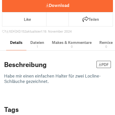
Download
Like
Teilen
1
10
0
152
aktualisiert 19. November 2024
Details
Dateien
Makes & Kommentare
Remixe
1
0
0
Beschreibung
PDF
Habe mir einen einfachen Halter für zwei Locline-
Schläuche gezeichnet.
Tags