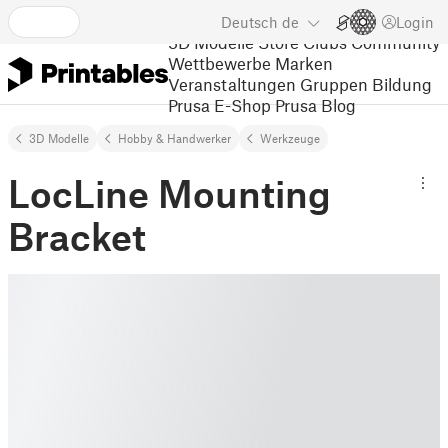
Deutsch
de
Login
3D Modelle
Store
Clubs
Community
Wettbewerbe
Marken
Veranstaltungen
Gruppen
Bildung
Prusa E-Shop
Prusa Blog
3D Modelle
Hobby & Handwerker
Werkzeuge
LocLine Mounting
Bracket