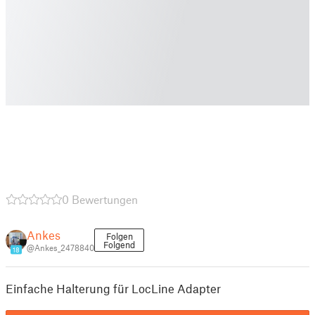
0 Bewertungen
Ankes
Folgen
Folgend
@Ankes_2478840
18
Einfache Halterung für LocLine Adapter