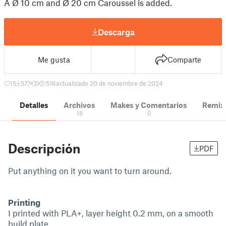
A Ø 10 cm and Ø 20 cm Caroussel is added.
Descarga
Me gusta
Comparte
15
57
0
516
actualizado 20 de noviembre de 2024
Detalles
Archivos
Makes y Comentarios
Remix
18
0
Descripción
PDF
Put anything on it you want to turn around.
Printing
I printed with PLA+, layer height 0.2 mm, on a smooth
build plate.