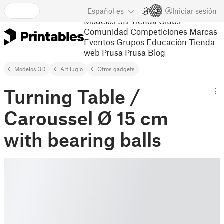
Español
es
Iniciar sesión
Modelos 3D
Tienda
Clubs
Comunidad
Competiciones
Marcas
Eventos
Grupos
Educación
Tienda
web Prusa
Prusa Blog
Modelos 3D
Artilugio
Otros gadgets
Turning Table /
Caroussel Ø 15 cm
with bearing balls