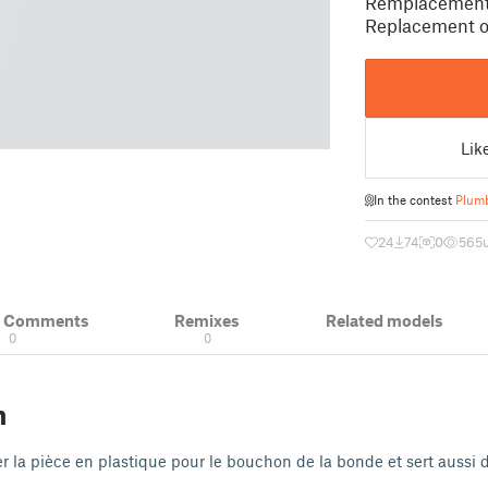
Remplacement d
Replacement of 
Lik
In the contest
Plumb
24
74
0
565
& Comments
Remixes
Related models
0
0
n
 la pièce en plastique pour le bouchon de la bonde et sert aussi de