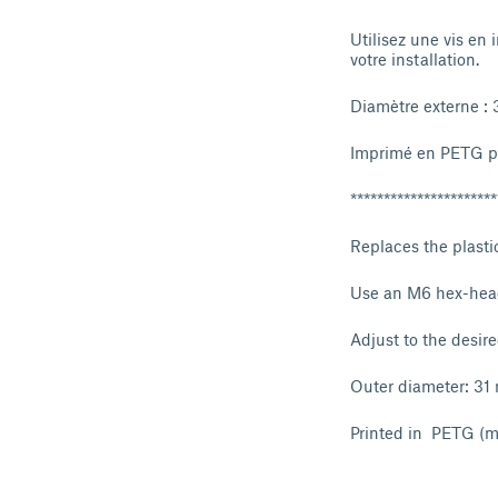
Utilisez une vis en
votre installation.
Diamètre externe :
Imprimé en PETG pl
**********************
Replaces the plastic
Use an M6 hex-head
Adjust to the desire
Outer diameter: 31
Printed in PETG (m