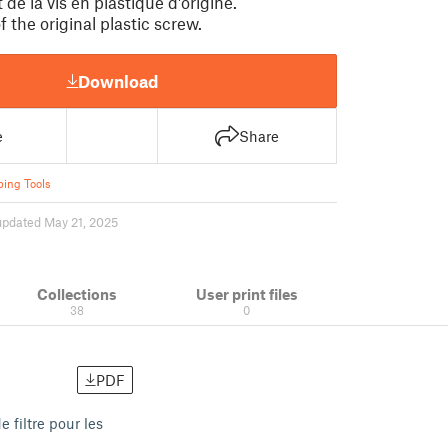
e la vis en plastique d'origine.
the original plastic screw.
Download
e
Share
ing Tools
updated May 21, 2025
Collections
User print files
38
0
PDF
 filtre pour les