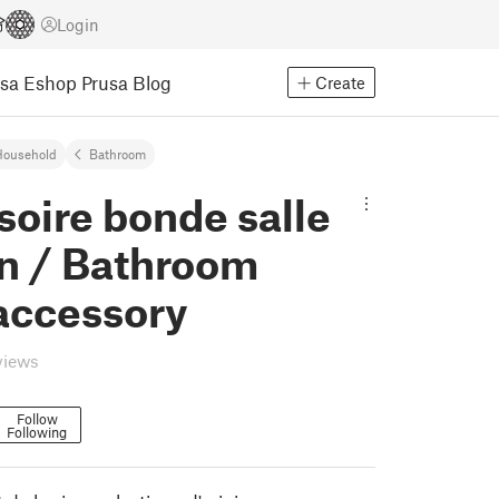
Login
usa Eshop
Prusa Blog
Create
Household
Bathroom
oire bonde salle
in / Bathroom
accessory
views
Follow
Following