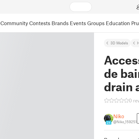
Community
Contests
Brands
Events
Groups
Education
Pr
3D Models
Access
de ba
drain 
0 re
Niko
@Niko_159251
24