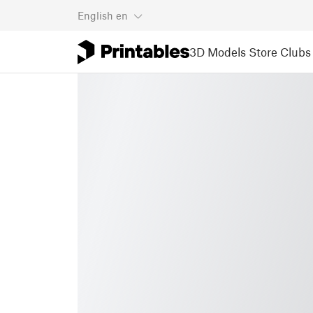
English
en
3D Models
Store
Clubs