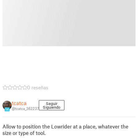
0 reseñas
tcatca
Seguir
Siguiendo
@tcatca_362237
14
Allow to position the Lowrider at a place, whatever the
size or type of tool.