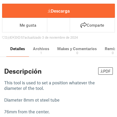
Descarga
Me gusta
Comparte
2
8
0
57
actualizado 3 de noviembre de 2024
Detalles
Archivos
Makes y Comentarios
Remix
1
0
0
Descripción
PDF
This tool is used to set a position whatever the
diameter of the tool.
Diameter 8mm ot steel tube
76mm from the center.