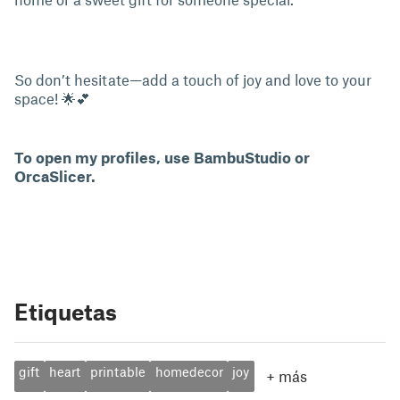
So don’t hesitate—add a touch of joy and love to your
space! 🌟💕
To open my profiles, use BambuStudio or
OrcaSlicer.
Etiquetas
gift
heart
printable
homedecor
joy
+
más