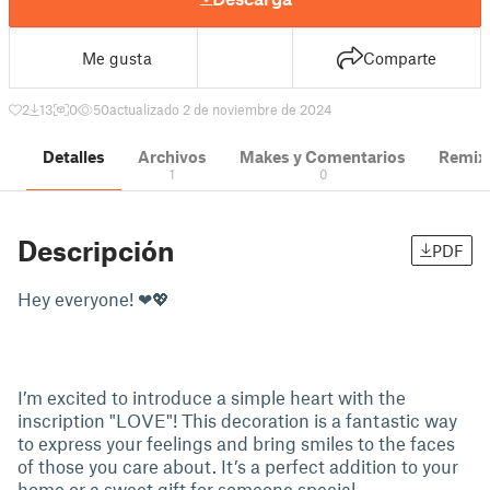
Me gusta
Comparte
2
13
0
50
actualizado 2 de noviembre de 2024
Detalles
Archivos
Makes y Comentarios
Remix
1
0
Descripción
PDF
Hey everyone! ❤💖
I’m excited to introduce a simple heart with the
inscription "LOVE"! This decoration is a fantastic way
to express your feelings and bring smiles to the faces
of those you care about. It’s a perfect addition to your
home or a sweet gift for someone special.