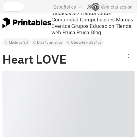
Español
es
Iniciar sesión
Modelos 3D
Tienda
Clubs
Comunidad
Competiciones
Marcas
Eventos
Grupos
Educación
Tienda
web Prusa
Prusa Blog
Modelos 3D
Diseño artístico
Otro arte y diseños
Heart LOVE