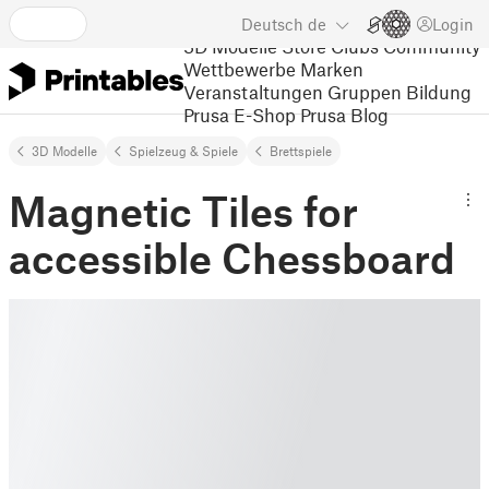
Deutsch
de
Login
3D Modelle
Store
Clubs
Community
Wettbewerbe
Marken
Veranstaltungen
Gruppen
Bildung
Prusa E-Shop
Prusa Blog
3D Modelle
Spielzeug & Spiele
Brettspiele
Magnetic Tiles for
accessible Chessboard