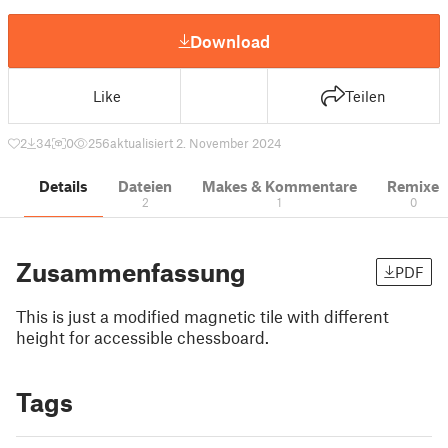
Download
Like
Teilen
2
34
0
256
aktualisiert 2. November 2024
Details
Dateien
Makes & Kommentare
Remixe
2
1
0
Zusammenfassung
PDF
This is just a modified magnetic tile with different
height for accessible chessboard.
Tags