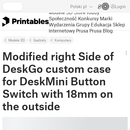
Polski
pl
Login
Modele 3D
Store
Kluby
Społeczność
Konkursy
Marki
Wydarzenia
Grupy
Edukacja
Sklep
internetowy Prusa
Prusa Blog
Modele 3D
Gadżety
Komputery
Modified right Side of
DeskGo custom case
for DeskMini Button
Switch with 18mm on
the outside