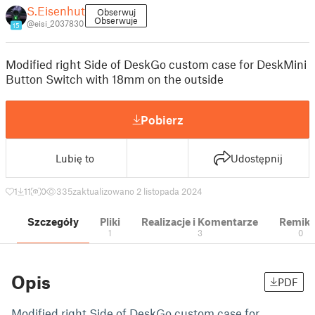
S.Eisenhut
Obserwuj
Obserwuje
@eisi_2037830
15
Modified right Side of DeskGo custom case for DeskMini
Button Switch with 18mm on the outside
Pobierz
Lubię to
Udostępnij
1
11
0
335
zaktualizowano 2 listopada 2024
Szczegóły
Pliki
Realizacje i Komentarze
Remik
1
3
0
Opis
PDF
Modified right Side of DeskGo custom case for