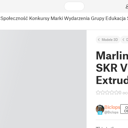
Społeczność
Konkursy
Marki
Wydarzenia
Grupy
Edukacja
Modele 3D
D
Marlin
SKR V
Extru
0 oc
Biclops
O
Ob
@Biclops
18