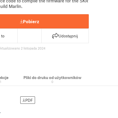
urce code to compile the firmware for the SKR
uild Marlin.
Pobierz
 to
Udostępnij
ktualizowano 2 listopada 2024
ekcje
Pliki do druku od użytkowników
1
0
PDF
n.