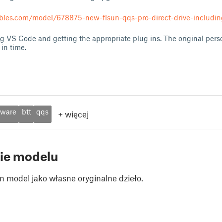
bles.com/model/678875-new-flsun-qqs-pro-direct-drive-includin
 VS Code and getting the appropriate plug ins. The original pers
 in time.
mware
btt
qqs
+
więcej
ie modelu
n model jako własne oryginalne dzieło.