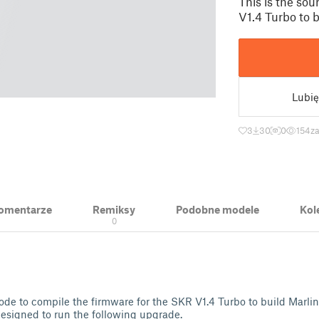
This is the so
V1.4 Turbo to b
Lubię
3
30
0
154
za
 Komentarze
Remiksy
Podobne modele
Kol
0
code to compile the firmware for the SKR V1.4 Turbo to build Marli
esigned to run the following upgrade.