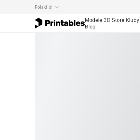
Polski
pl
Modele 3D
Store
Kluby
Blog