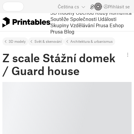
Čeština
cs
Přihlásit se
3D modely
Obchod
Kluby
Komunita
Soutěže
Společnosti
Události
Skupiny
Vzdělávání
Prusa Eshop
Prusa Blog
3D modely
Svět & skenování
Architektura & urbanismus
Z scale Stážní domek
/ Guard house