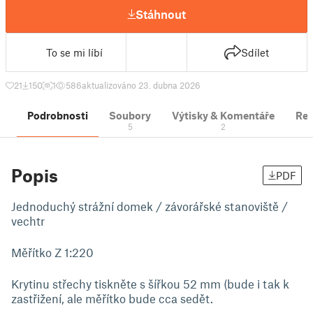
Stáhnout
To se mi líbí
Sdílet
21
150
1
586
aktualizováno 23. dubna 2026
Podrobnosti
Soubory
Výtisky & Komentáře
Re
5
2
Popis
PDF
Jednoduchý strážní domek / závorářské stanoviště /
vechtr
Měřítko Z 1:220
Krytinu střechy tiskněte s šířkou 52 mm (bude i tak k
zastřižení, ale měřítko bude cca sedět.