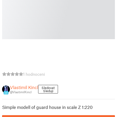
1 hodnocení
Vlastimil Kincl
Sledovat
Sleduji
@VlastimilKincl
20
Simple modell of guard house in scale Z 1:220