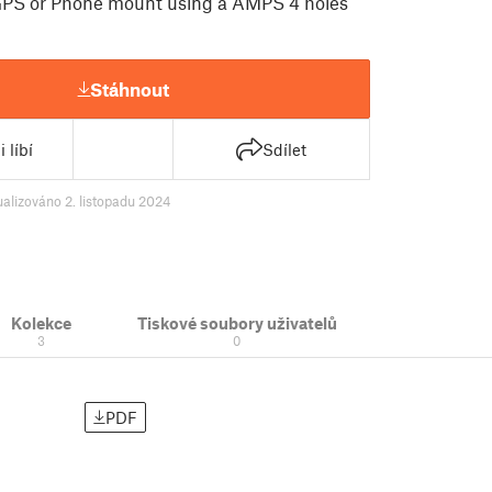
 GPS or Phone mount using a AMPS 4 holes
Stáhnout
 líbí
Sdílet
ualizováno 2. listopadu 2024
Kolekce
Tiskové soubory uživatelů
3
0
PDF