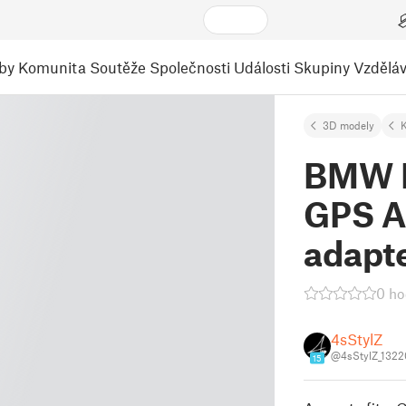
by
Komunita
Soutěže
Společnosti
Události
Skupiny
Vzděláv
3D modely
K
BMW F8
GPS A
adapt
0 ho
4sStylZ
@4sStylZ_1322
15