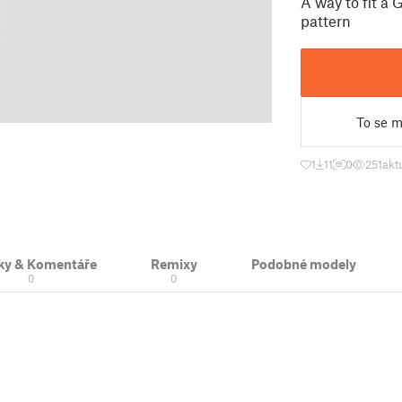
A way to fit a
pattern
To se mi
1
11
0
251
akt
ky & Komentáře
Remixy
Podobné modely
0
0