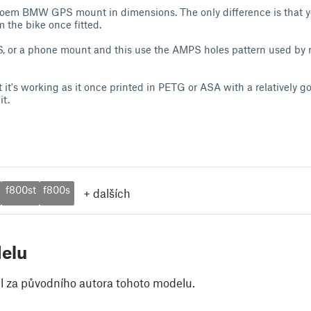
e oem BMW GPS mount in dimensions. The only difference is that y
om the bike once fitted.
GPS, or a phone mount and this use the AMPS holes pattern used b
t it's working as it once printed in PETG or ASA with a relatively goo
it.
f800st
f800s
+
dalších
elu
il za původního autora tohoto modelu.