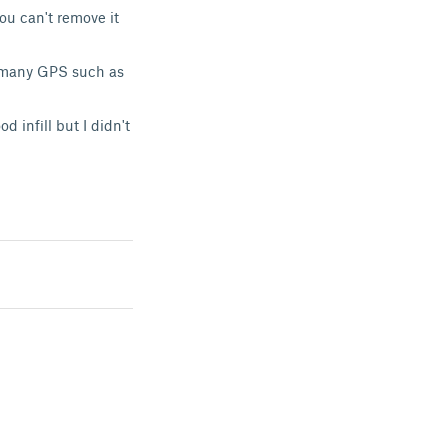
ou can't remove it
y many GPS such as
d infill but I didn't