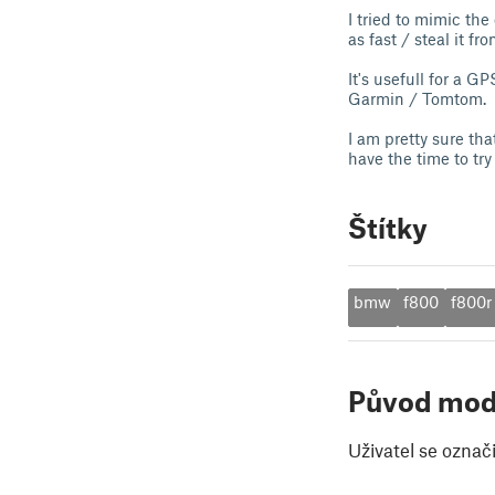
I tried to mimic th
as fast / steal it fr
It's usefull for a 
Garmin / Tomtom.
I am pretty sure tha
have the time to try 
Štítky
bmw
f800
f800r
Původ mod
Uživatel se označ