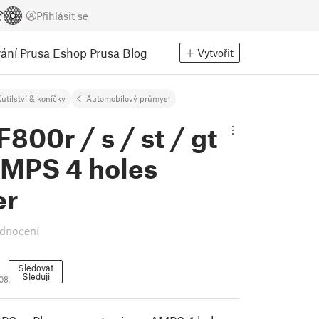
Přihlásit se
ání
Prusa Eshop
Prusa Blog
Vytvořit
utilství & koníčky
Automobilový průmysl
00r / s / st / gt
MPS 4 holes
er
dnocení
Sledovat
Sleduji
08