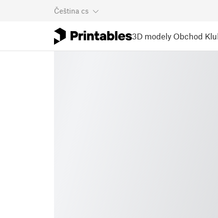
Čeština
cs
3D modely
Obchod
Klu