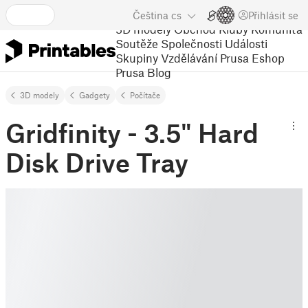
Čeština
cs
Přihlásit se
3D modely
Obchod
Kluby
Komunita
Soutěže
Společnosti
Události
Skupiny
Vzdělávání
Prusa Eshop
Prusa Blog
3D modely
Gadgety
Počítače
Gridfinity - 3.5" Hard
Disk Drive Tray