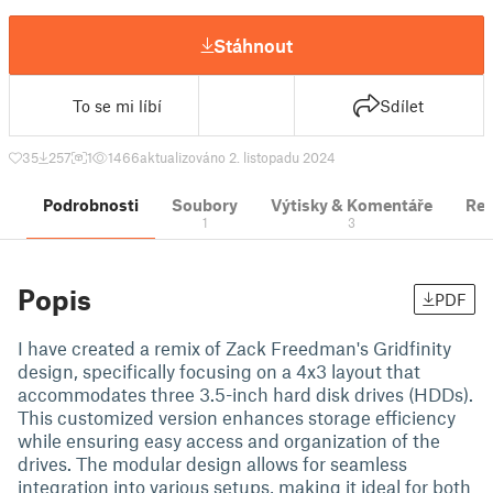
Stáhnout
To se mi líbí
Sdílet
35
257
1
1466
aktualizováno 2. listopadu 2024
Podrobnosti
Soubory
Výtisky & Komentáře
Re
1
3
Popis
PDF
I have created a remix of Zack Freedman's Gridfinity
design, specifically focusing on a 4x3 layout that
accommodates three 3.5-inch hard disk drives (HDDs).
This customized version enhances storage efficiency
while ensuring easy access and organization of the
drives. The modular design allows for seamless
integration into various setups, making it ideal for both