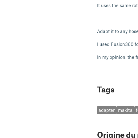
It uses the same ro
Adapt it to any hos
I used Fusion360 for
In my opinion, the f
Tags
adapter
makita
f
Origine du