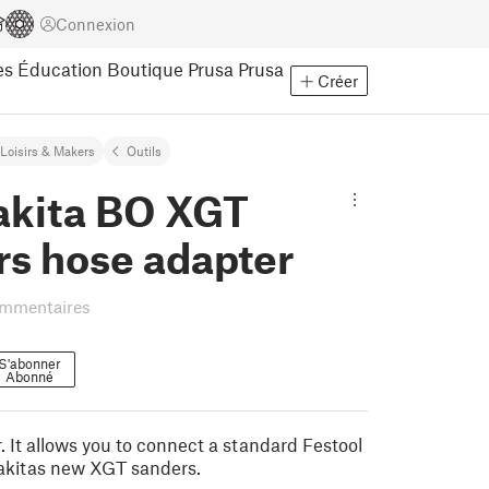
Connexion
es
Éducation
Boutique Prusa
Prusa
Créer
Loisirs & Makers
Outils
akita BO XGT
rs hose adapter
ommentaires
S'abonner
Abonné
. It allows you to connect a standard Festool
akitas new XGT sanders.