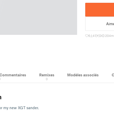
Aim
6
41
0
204
m
& Commentaires
Remixes
Modèles associés
C
0
0
n
or my new XGT sander.