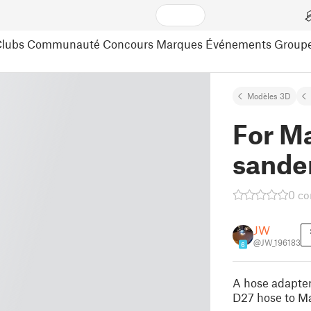
lubs
Communauté
Concours
Marques
Événements
Group
Modèles 3D
For M
sande
0 c
JW
@JW_196183
6
A hose adapter
D27 hose to M