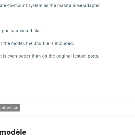
tate-to-mount system as the makita hose-adapter.
e port you would like.
 the model, the .f3d file is included.
it is even better than on the original festool ports.
estoolvac
 modèle