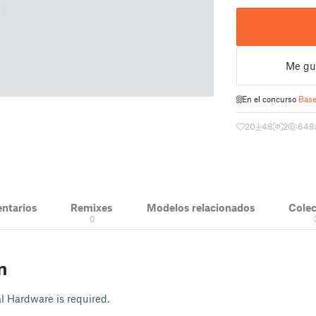
Me gu
En el concurso
Base
20
48
2
648
ntarios
Remixes
Modelos relacionados
Cole
0
n
l Hardware is required.