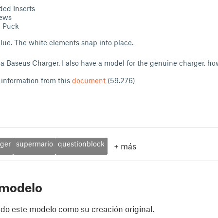
ded Inserts
rews
 Puck
lue. The white elements snap into place.
r a Baseus Charger. I also have a model for the genuine charger, how
 information from this
document
(59.276)
ger
supermario
questionblock
+
más
 modelo
do este modelo como su creación original.