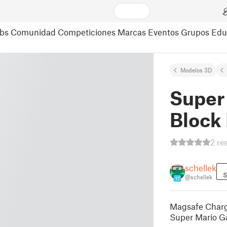
bs
Comunidad
Competiciones
Marcas
Eventos
Grupos
Edu
Modelos 3D
Super
Block
2 re
schellek
S
@schellek
17
Magsafe Charge
Super Mario 