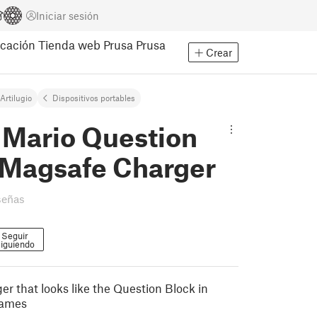
Iniciar sesión
cación
Tienda web Prusa
Prusa
Crear
Artilugio
Dispositivos portables
 Mario Question
 Magsafe Charger
señas
Seguir
iguiendo
r that looks like the Question Block in
Games