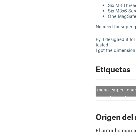
Six M3 Threa
Six M3x6 Sc
One MagSafe
No need for super g
Fyi I designed it fo
tested.
I got the dimension
Etiquetas
mario
super
char
Origen del
El autor ha marca