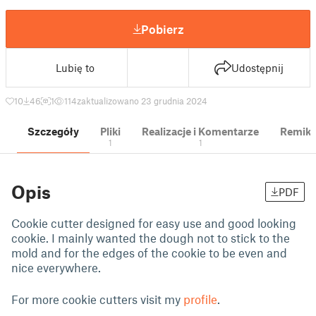
Pobierz
Lubię to
Udostępnij
10
46
1
114
zaktualizowano 23 grudnia 2024
Szczegóły
Pliki
Realizacje i Komentarze
Remik
1
1
Opis
PDF
Cookie cutter designed for easy use and good looking
cookie. I mainly wanted the dough not to stick to the
mold and for the edges of the cookie to be even and
nice everywhere.
For more cookie cutters visit my
profile
.