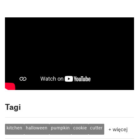
Tagi
kitchen
halloween
pumpkin
cookie
cutter
+
więcej