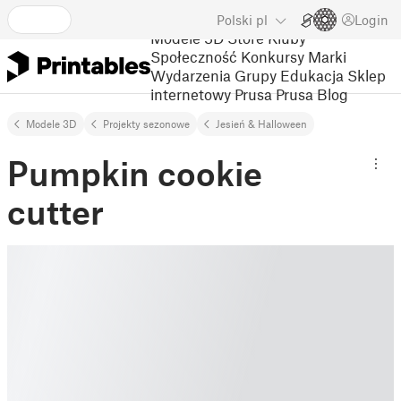
Polski
pl
Login
Modele 3D
Store
Kluby
Społeczność
Konkursy
Marki
Wydarzenia
Grupy
Edukacja
Sklep
internetowy Prusa
Prusa Blog
Modele 3D
Projekty sezonowe
Jesień & Halloween
Pumpkin cookie
cutter