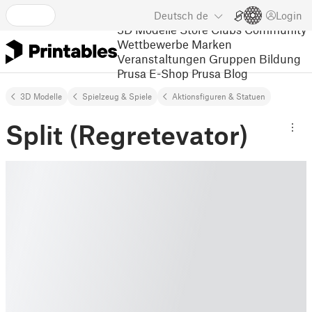
Deutsch
de
Login
3D Modelle
Store
Clubs
Community
Wettbewerbe
Marken
Veranstaltungen
Gruppen
Bildung
Prusa E-Shop
Prusa Blog
3D Modelle
Spielzeug & Spiele
Aktionsfiguren & Statuen
Split (Regretevator)