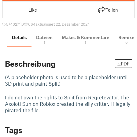
Like
Teilen
5
102
0
664
aktualisiert 22. Dezember 2024
Details
Dateien
Makes & Kommentare
Remixe
1
1
0
Beschreibung
PDF
(A placeholder photo is used to be a placeholder until
3D print and paint Split)
I do not own the rights to Split from Regretevator. The
Axolotl Sun on Roblox created the silly critter. I illegally
pirated the file.
Tags