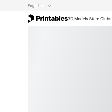
English
en
3D Models
Store
Clubs