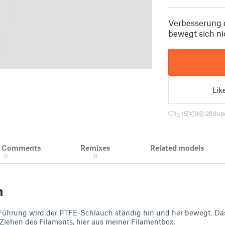
Verbesserung 
bewegt sich ni
Lik
1
15
0
288
up
& Comments
Remixes
Related models
0
0
n
 Führung wird der PTFE-Schlauch ständig hin und her bewegt. Das
 Ziehen des Filaments, hier aus meiner Filamentbox.