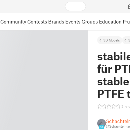
Community
Contests
Brands
Events
Groups
Education
Pr
3D Models
3
stabil
für PT
stable
PTFE 
0 re
Schachtel
@Schachtelma
10