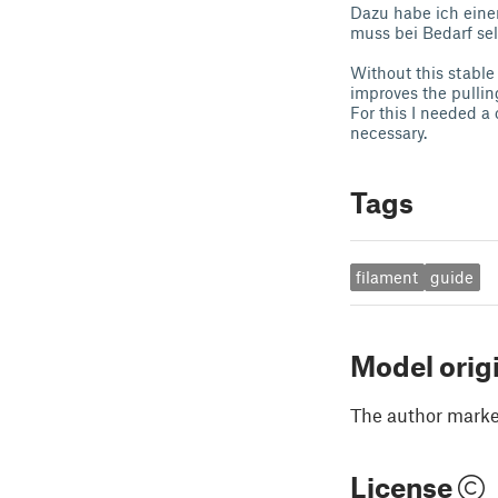
Dazu habe ich einen
muss bei Bedarf sel
Without this stable
improves the pullin
For this I needed a
necessary.
Tags
filament
guide
Model orig
The author marked
License