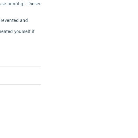
se benötigt. Dieser
 prevented and
eated yourself if