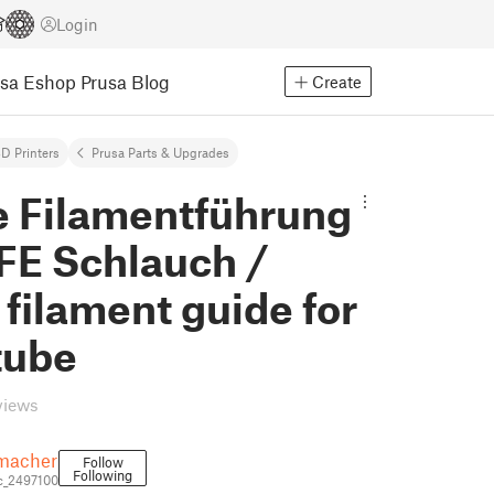
Login
usa Eshop
Prusa Blog
Create
D Printers
Prusa Parts & Upgrades
e Filamentführung
FE Schlauch /
 filament guide for
tube
views
macher
Follow
Following
c_2497100