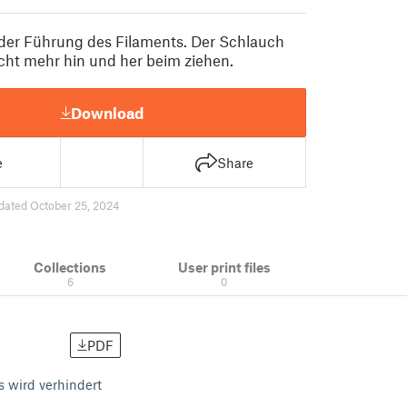
der Führung des Filaments. Der Schlauch
cht mehr hin und her beim ziehen.
Download
e
Share
dated October 25, 2024
Collections
User print files
6
0
PDF
 wird verhindert