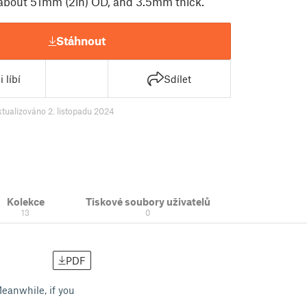
ht about 51mm (2in) OD, and 3.5mm thick.
Stáhnout
 líbí
Sdílet
ktualizováno 2. listopadu 2024
Kolekce
Tiskové soubory uživatelů
13
0
PDF
 Meanwhile, if you