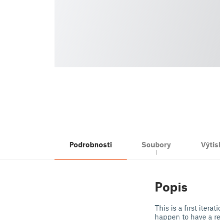
Podrobnosti
Soubory
Výtis
1
Popis
This is a first itera
happen to have a r