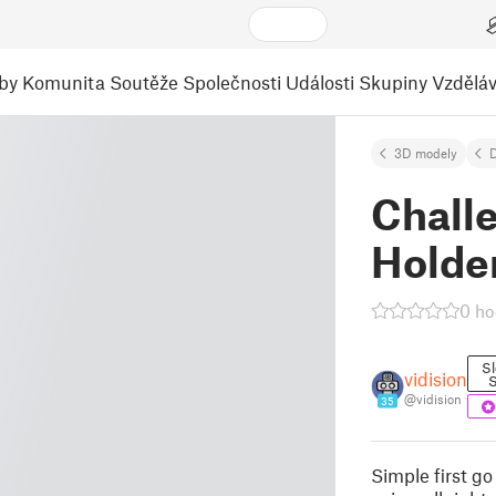
by
Komunita
Soutěže
Společnosti
Události
Skupiny
Vzděláv
3D modely
Chall
Holde
0 ho
Sl
vidision
S
@vidision
35
Simple first go