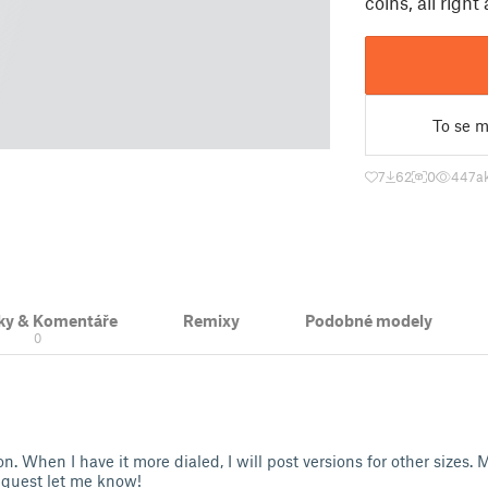
coins, all rig
To se mi
7
62
0
447
a
ky & Komentáře
Remixy
Podobné modely
0
tion. When I have it more dialed, I will post versions for other sizes.
equest let me know!