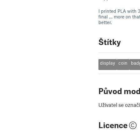
I printed PLA with 3
final … more on that
better.
Štítky
display
coin
bad
Původ mod
Uživatel se označ
Licence