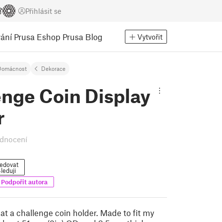
Přihlásit se
ání
Prusa Eshop
Prusa Blog
Vytvořit
Domácnost
Dekorace
enge Coin Display
r
dnocení
edovat
leduji
Podpořit autora
 at a challenge coin holder. Made to fit my