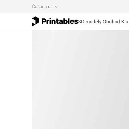
Čeština
cs
3D modely
Obchod
Klu