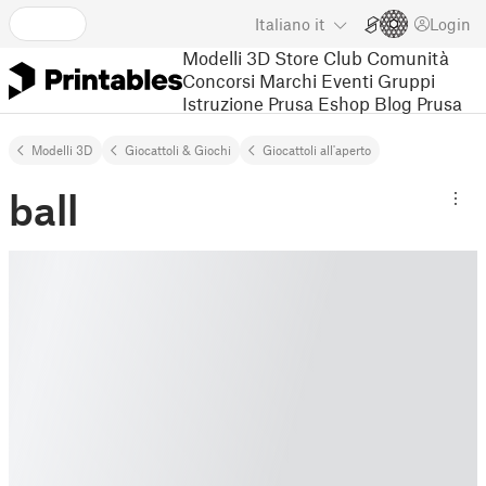
Italiano
it
Login
Modelli 3D
Store
Club
Comunità
Concorsi
Marchi
Eventi
Gruppi
Istruzione
Prusa Eshop
Blog Prusa
Modelli 3D
Giocattoli & Giochi
Giocattoli all'aperto
ball