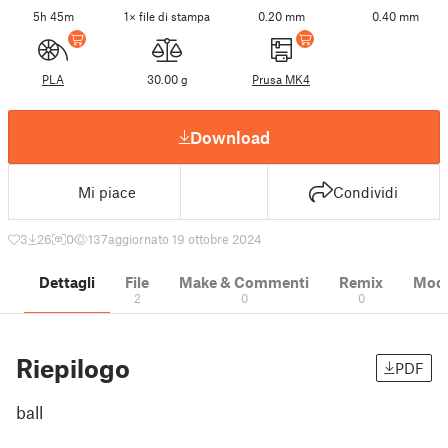
5h 45m
1× file di stampa
0.20 mm
0.40 mm
PLA
30.00 g
Prusa MK4
Download
Mi piace
Condividi
3
26
0
137
aggiornato 19 ottobre 2024
Dettagli
File
Make & Commenti
Remix
Model
2
0
0
Riepilogo
PDF
ball