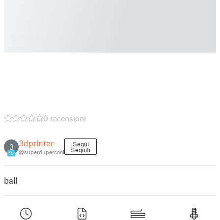
0 recensioni
3dprinter
Segui
3
Seguiti
@superdupercool
10
ball