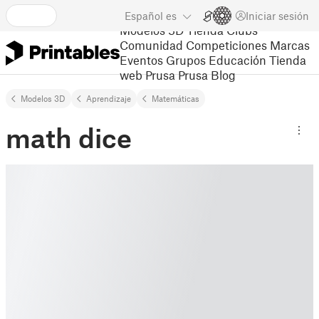
Español
es
Iniciar sesión
Modelos 3D
Tienda
Clubs
Comunidad
Competiciones
Marcas
Eventos
Grupos
Educación
Tienda
web Prusa
Prusa Blog
Modelos 3D
Aprendizaje
Matemáticas
math dice