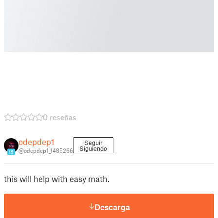
0 reseñas
odepdep1
Seguir
Siguiendo
@odepdep1_1485266
15
this will help with easy math.
Descarga