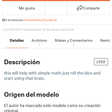
Me gusta
Comparte
En el concurso
Herramientas Educativas
4
15
0
112
actualizado 18 de octubre de 2024
Detalles
Archivos
Makes y Comentarios
Remix
3
0
Descripción
PDF
this will help with simple math just roll the dice and
start using that brain.
Origen del modelo
El autor ha marcado este modelo como su creación
original.