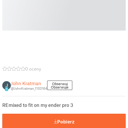
0 oceny
John Kratman
Obserwuj
Obserwuje
@JohnKratman_1103164
7
REmixed to fit on my ender pro 3
Pobierz