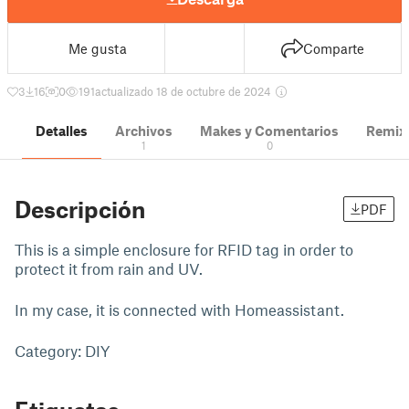
Me gusta
Comparte
3
16
0
191
actualizado 18 de octubre de 2024
Detalles
Archivos
Makes y Comentarios
Remix
1
0
Descripción
PDF
This is a simple enclosure for RFID tag in order to
protect it from rain and UV.
In my case, it is connected with Homeassistant.
Category: DIY