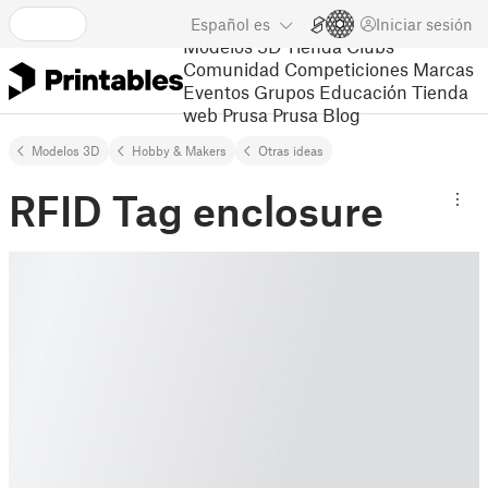
Español
es
Iniciar sesión
Modelos 3D
Tienda
Clubs
Comunidad
Competiciones
Marcas
Eventos
Grupos
Educación
Tienda
web Prusa
Prusa Blog
Modelos 3D
Hobby & Makers
Otras ideas
RFID Tag enclosure