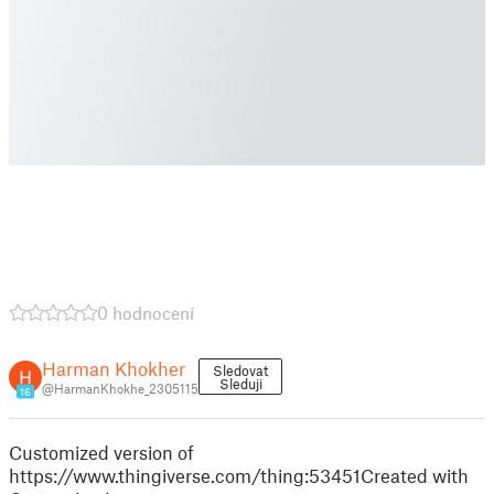
0 hodnocení
Harman Khokher
Sledovat
Sleduji
@HarmanKhokhe_2305115
16
Customized version of
https://www.thingiverse.com/thing:53451Created with