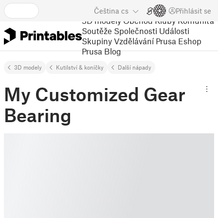
Čeština
cs
Přihlásit se
3D modely
Obchod
Kluby
Komunita
Soutěže
Společnosti
Události
Skupiny
Vzdělávání
Prusa Eshop
Prusa Blog
3D modely
Kutilství & koníčky
Další nápady
My Customized Gear
Bearing