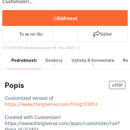
Customizer!…
Stáhnout
To se mi líbí
Sdílet
1
10
0
46
aktualizováno 18. října 2024
Podrobnosti
Soubory
Výtisky & Komentáře
Re
1
0
Popis
PDF
Customized version of
https://www.thingiverse.com/thing:53451
Created with Customizer!
https://www.thingiverse.com/apps/customizer/run?
thing_id=53451