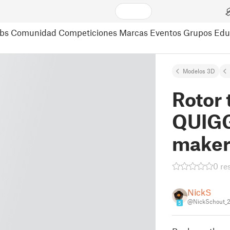
bs
Comunidad
Competiciones
Marcas
Eventos
Grupos
Edu
Modelos 3D
Rotor 
QUIGG
maker
0 re
NickS
@NickSchout_
5