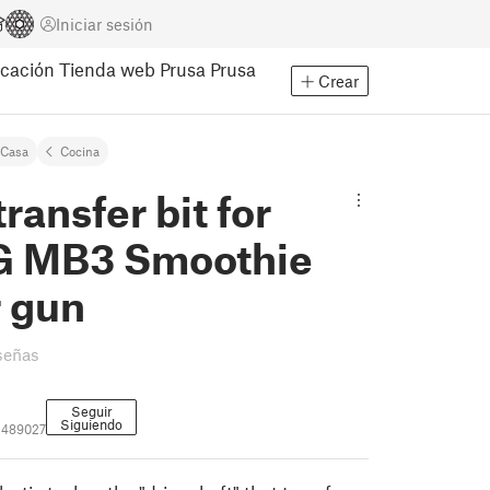
Iniciar sesión
cación
Tienda web Prusa
Prusa
Crear
Casa
Cocina
transfer bit for
 MB3 Smoothie
 gun
señas
Seguir
Siguiendo
2489027