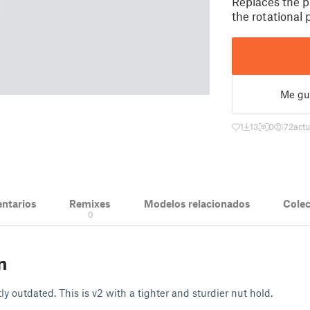
Replaces the pl
the rotational 
Me gu
1
13
0
72
actu
ntarios
Remixes
Modelos relacionados
Cole
0
n
tly outdated. This is v2 with a tighter and sturdier nut hold.