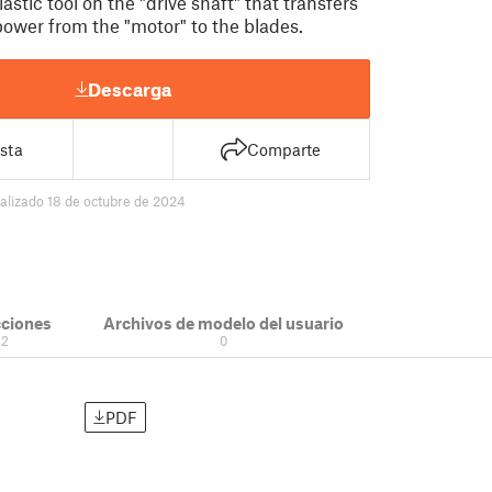
astic tool on the "drive shaft" that transfers
power from the "motor" to the blades.
Descarga
sta
Comparte
alizado 18 de octubre de 2024
cciones
Archivos de modelo del usuario
2
0
PDF