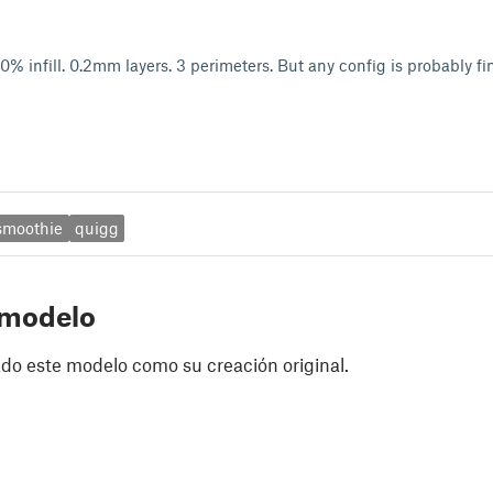
50% infill. 0.2mm layers. 3 perimeters. But any config is probably f
smoothie
quigg
 modelo
do este modelo como su creación original.