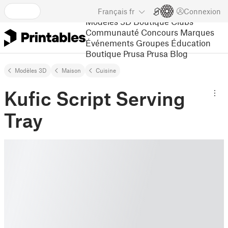
Français
fr
Connexion
Modèles 3D
Boutique
Clubs
Communauté
Concours
Marques
Événements
Groupes
Éducation
Boutique Prusa
Prusa Blog
Modèles 3D
Maison
Cuisine
Kufic Script Serving
Tray