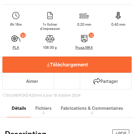
6h 16m
1× fichier
0.20 mm
0.40 mm
d'impression
PLA
108.00 g
Prusa MK4
Téléchargement
Aimer
Partager
30
86
0
420
mis à jour 18 octobre 2024
Détails
Fichiers
Fabrications & Commentaires
3
3
Description
PDF