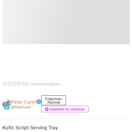
0 commentaires
S'abonner
Peter Farell
Abonné
@PeterFarell
40
Soutenir le créateur
Kufic Script Serving Tray