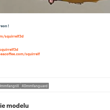
reon !
m/squirrelf3d
squirrelf3d
acoffee.com/squirrelf
0mmfangrill
40mmfanguard
ie modelu