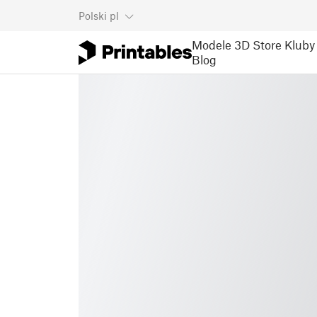
Polski
pl
Modele 3D
Store
Kluby
Blog