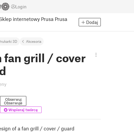
Login
Sklep internetowy Prusa
Prusa
Dodaj
rukarki 3D
Akcesoria
an grill / cover
rd
eny
Obserwuj
Obserwuje
Wspieraj twórcę
sign of a fan grill / cover / guard