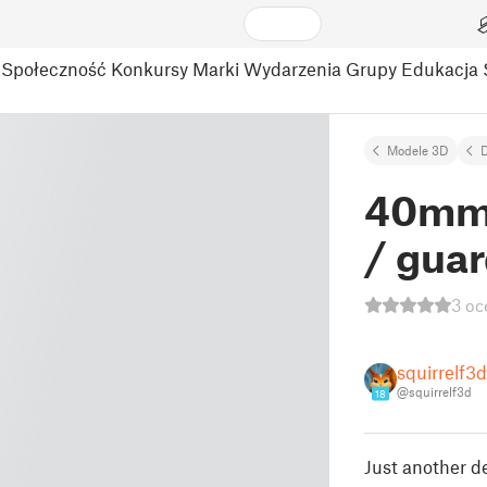
Społeczność
Konkursy
Marki
Wydarzenia
Grupy
Edukacja
Modele 3D
D
40mm f
/ gua
3 oc
squirrelf3d
@squirrelf3d
18
Just another de