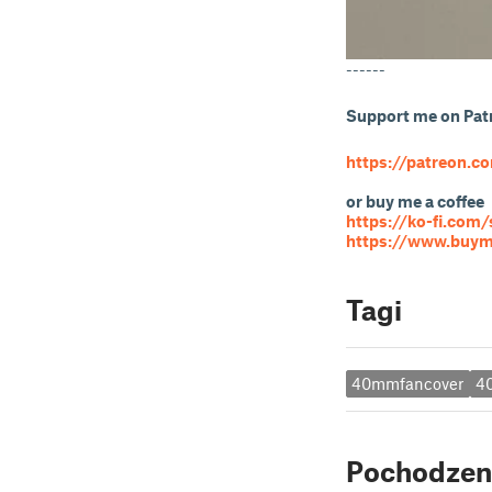
------
Support me on Pat
https://patreon.co
or buy me a coffee
https://ko-fi.com/
https://www.buyme
Tagi
40mmfancover
4
Pochodzen