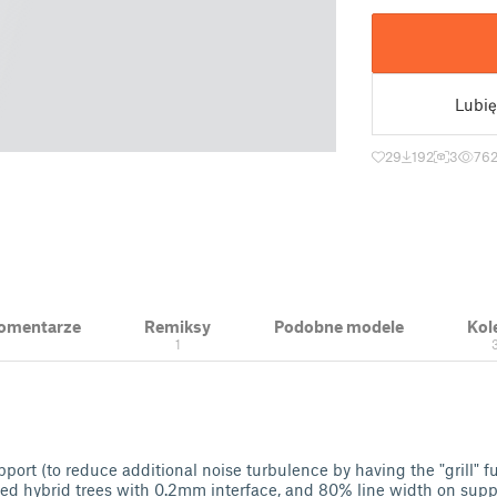
Lubię
29
192
3
76
 Komentarze
Remiksy
Podobne modele
Kol
1
pport (to reduce additional noise turbulence by having the "grill" 
used hybrid trees with 0.2mm interface, and 80% line width on sup