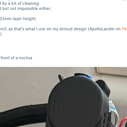
d by a bit of cleaning
t but not impossible either.
 0.1mm layer height.
 m3, as that's what I use on my shroud design (ApolloLander on
Pa
s
)
 front of a noctua