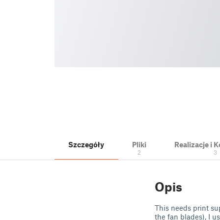
Szczegóły
Pliki
Realizacje i
2
3
Opis
This needs print su
the fan blades), I 