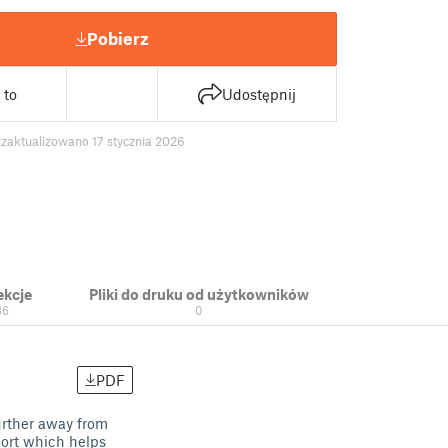
Pobierz
 to
Udostępnij
2
zaktualizowano 17 stycznia 2026
ekcje
Pliki do druku od użytkowników
36
0
PDF
further away from
port which helps