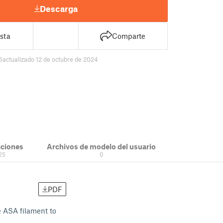
Descarga
sta
Comparte
6
actualizado 12 de octubre de 2024
cciones
Archivos de modelo del usuario
25
0
PDF
e ASA filament to