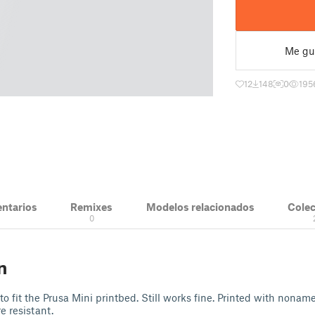
Me gu
12
148
0
195
ntarios
Remixes
Modelos relacionados
Cole
0
n
 fit the Prusa Mini printbed. Still works fine. Printed with nonam
 resistant.