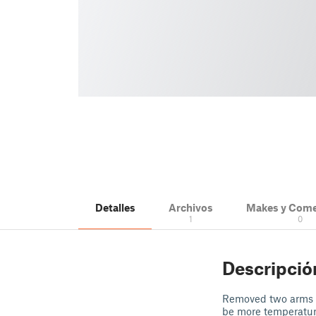
Detalles
Archivos
Makes y Come
1
0
Descripció
Removed two arms to
be more temperature