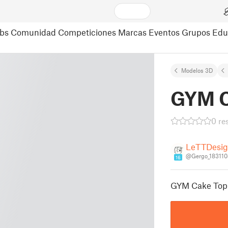
bs
Comunidad
Competiciones
Marcas
Eventos
Grupos
Edu
Modelos 3D
GYM C
0 re
LeTTDesi
@Gergo_183110
16
GYM Cake Toppe