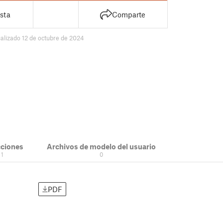
sta
Comparte
ualizado 12 de octubre de 2024
cciones
Archivos de modelo del usuario
1
0
PDF