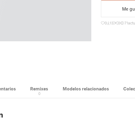
Me gu
0
13
0
71
act
ntarios
Remixes
Modelos relacionados
Cole
0
n