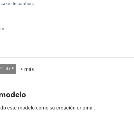
cake decoration.
mm
e
gym
+
más
 modelo
do este modelo como su creación original.