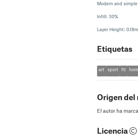
Modern and simple 
Infill: 30%
Layer Height: 0.18
Etiquetas
art
sport
fit
hom
Origen del
El autor ha marca
Licencia