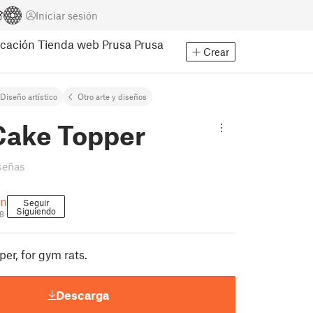
Iniciar sesión
cación
Tienda web Prusa
Prusa
Crear
Diseño artístico
Otro arte y diseños
ake Topper
señas
gn
Seguir
Siguiendo
8
r, for gym rats.
Descarga