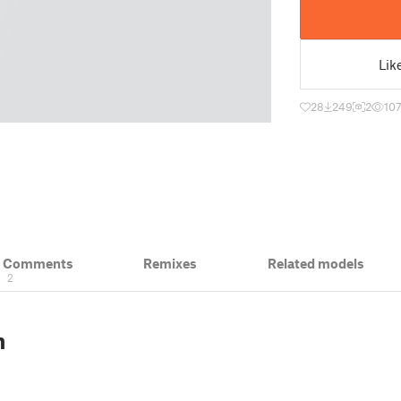
Lik
28
249
2
10
& Comments
Remixes
Related models
2
n