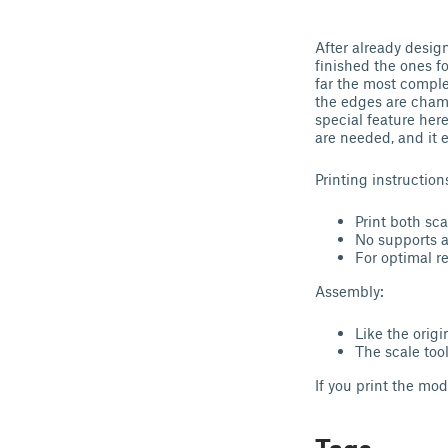
After already desi
finished the ones fo
far the most complex
the edges are chamf
special feature here
are needed, and it e
Printing instruction
Print both sc
No supports 
For optimal r
Assembly:
Like the origi
The scale tool
If you print the mod