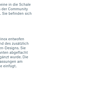
 eine in die Schale
us der Community
. Sie befinden sich
rinox entwofen
nd des zusätzlich
en-Designs. Sie
Kanten abgeflacht
gänzt wurde. Die
Anpassungen am
e einfügt.