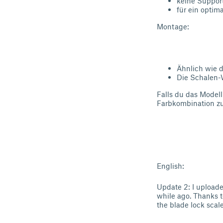
keine Suppor
für ein optim
Montage:
Ähnlich wie d
Die Schalen-
Falls du das Model
Farbkombination zu
English:
Update 2: I uploade
while ago. Thanks to
the blade lock scal