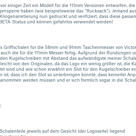
vor einiger Zeit ein Modell für die 111mm Versionen entworfen, die
ngensperre haben (wie beispielsweise das “Rucksack”). Jemand a
 Klingenarretierung nun gedruckt und verifiziert, dass diese passen
 BETA-Status und können gefahrlos verwendet werden!
s Griffschalen für die 58mm und 91mm Taschenmesser von Victo
 auch die für die 111mm Messer fertig. Aufgrund der Rundungen u
r den Kugelschreiben mit Abstand das aufwändigste meiner Schal
leicht von den Originalen, da das Logo ein wenig größer ist, die 
et sind und wie schon erwähnt ein Slot für den Kugelschreiber er
i ist, dass ich den Slot so unterbringen konnte, dass keinerlei 
genommen werden müssen und er sich formlich sogar in die Schal
:
Schalenteile jeweils auf dem Gesicht (der Logoseite) liegend