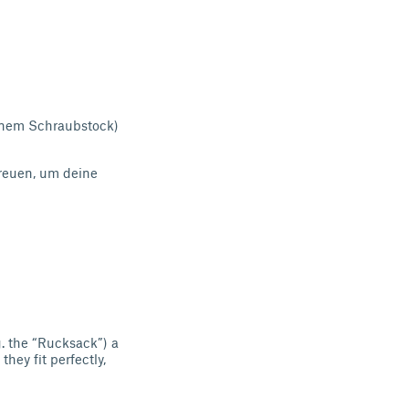
einem Schraubstock)
freuen, um deine
g. the “Rucksack”) a
hey fit perfectly,