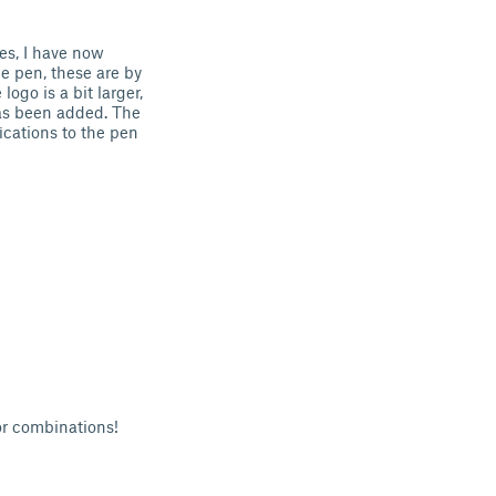
es, I have now
he pen, these are by
logo is a bit larger,
has been added. The
fications to the pen
lor combinations!