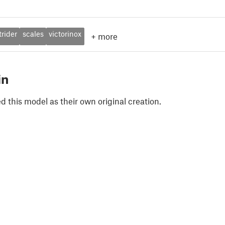
trider
scales
victorinox
+
more
in
 this model as their own original creation.