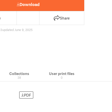
Download
e
Share
73
updated June 9, 2025
Collections
User print files
38
0
PDF