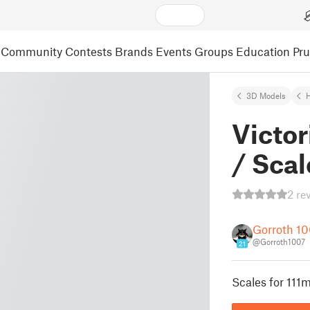
Community
Contests
Brands
Events
Groups
Education
Pr
3D Models
Victor
/ Scal
2 re
Gorroth 1
@Gorroth1007
21
Scales for 111