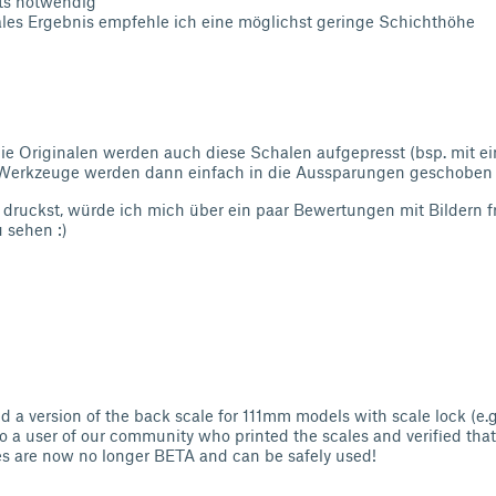
ts notwendig
ales Ergebnis empfehle ich eine möglichst geringe Schichthöhe
ie Originalen werden auch diese Schalen aufgepresst (bsp. mit 
Werkzeuge werden dann einfach in die Aussparungen geschoben
l druckst, würde ich mich über ein paar Bewertungen mit Bildern 
 sehen :)
d a version of the back scale for 111mm models with scale lock (e.
 a user of our community who printed the scales and verified that t
es are now no longer BETA and can be safely used!