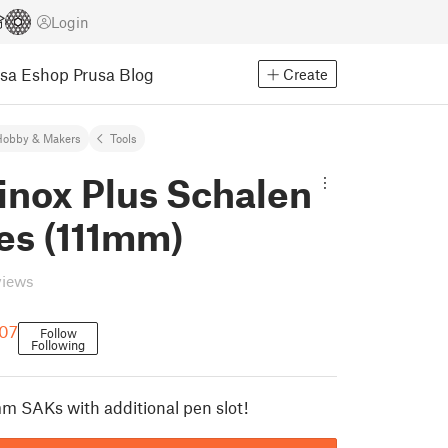
Login
usa Eshop
Prusa Blog
Create
Hobby & Makers
Tools
inox Plus Schalen
es (111mm)
views
007
Follow
Following
mm SAKs with additional pen slot!