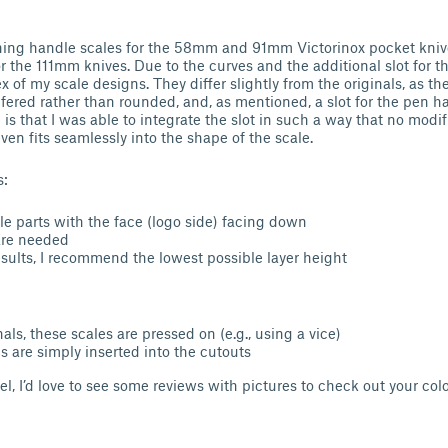
gning handle scales for the 58mm and 91mm Victorinox pocket kniv
r the 111mm knives. Due to the curves and the additional slot for t
 of my scale designs. They differ slightly from the originals, as the 
ered rather than rounded, and, as mentioned, a slot for the pen 
 is that I was able to integrate the slot in such a way that no modi
ven fits seamlessly into the shape of the scale.
s:
ale parts with the face (logo side) facing down
are needed
esults, I recommend the lowest possible layer height
nals, these scales are pressed on (e.g., using a vice)
s are simply inserted into the cutouts
el, I’d love to see some reviews with pictures to check out your co