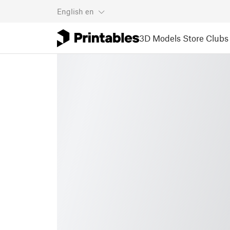
English
en
3D Models
Store
Clubs