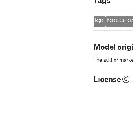
Tags
logo
hercules
ou
Model orig
The author marked
License