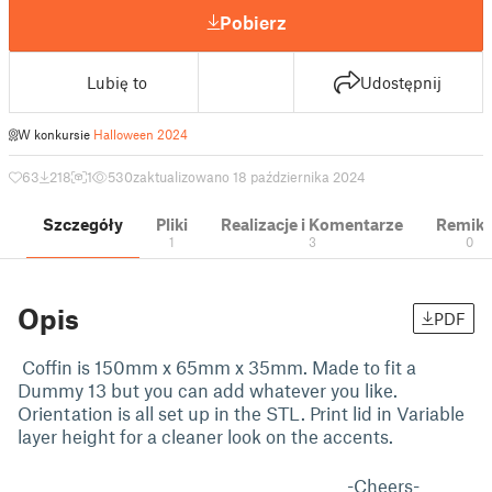
Pobierz
Lubię to
Udostępnij
W konkursie
Halloween 2024
63
218
1
530
zaktualizowano 18 października 2024
Szczegóły
Pliki
Realizacje i Komentarze
Remik
1
3
0
Opis
PDF
Coffin is 150mm x 65mm x 35mm. Made to fit a
Dummy 13 but you can add whatever you like.
Orientation is all set up in the STL. Print lid in Variable
layer height for a cleaner look on the accents.
-Cheers-