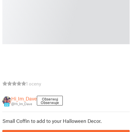
1 oceny
Hi_Im_Dave
Obserwuj
Obserwuje
@Hi_Im_Dave
22
Small Coffin to add to your Halloween Decor.