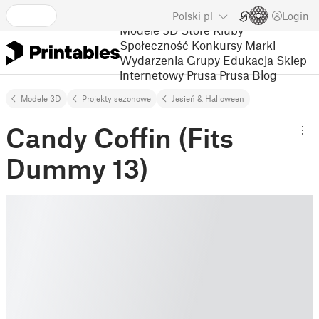
Polski
pl
Login
Modele 3D
Store
Kluby
Społeczność
Konkursy
Marki
Wydarzenia
Grupy
Edukacja
Sklep
internetowy Prusa
Prusa Blog
Modele 3D
Projekty sezonowe
Jesień & Halloween
Candy Coffin (Fits
Dummy 13)