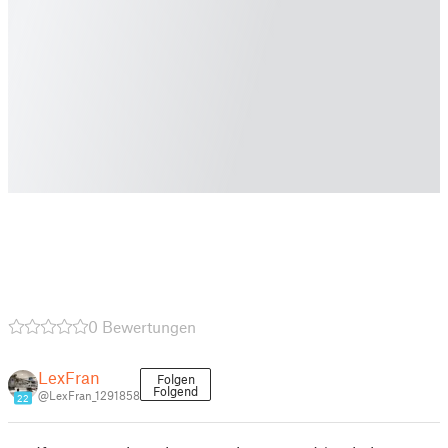
0 Bewertungen
LexFran
Folgen
Folgend
@LexFran_1291858
22