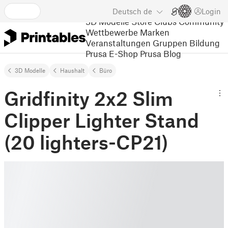
Deutsch
de
Login
3D Modelle
Store
Clubs
Community
Wettbewerbe
Marken
Veranstaltungen
Gruppen
Bildung
Prusa E-Shop
Prusa Blog
3D Modelle
Haushalt
Büro
Gridfinity 2x2 Slim
Clipper Lighter Stand
(20 lighters-CP21)