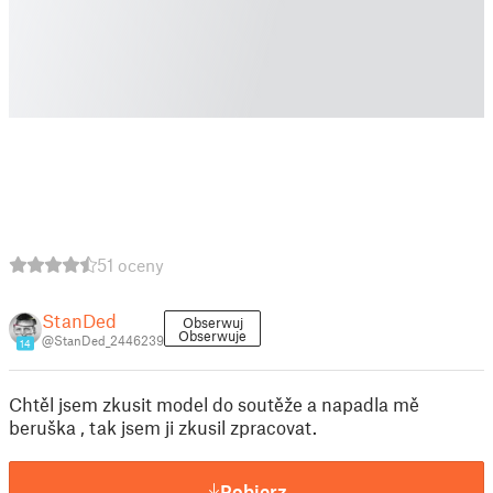
51 oceny
StanDed
Obserwuj
Obserwuje
@StanDed_2446239
14
Chtěl jsem zkusit model do soutěže a napadla mě
beruška , tak jsem ji zkusil zpracovat.
Pobierz