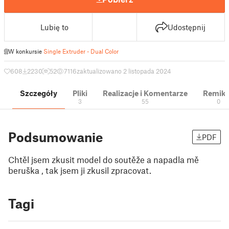
Lubię to
Udostępnij
W konkursie
Single Extruder - Dual Color
608
2230
52
7116
zaktualizowano 2 listopada 2024
Szczegóły
Pliki
Realizacje i Komentarze
Remik
3
55
0
Podsumowanie
PDF
Chtěl jsem zkusit model do soutěže a napadla mě
beruška , tak jsem ji zkusil zpracovat.
Tagi