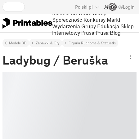
Polski
pl
Login
Modele 3D
Store
Kluby
Społeczność
Konkursy
Marki
Wydarzenia
Grupy
Edukacja
Sklep
internetowy Prusa
Prusa Blog
Modele 3D
Zabawki & Gry
Figurki Ruchome & Statuetki
Ladybug / Beruška