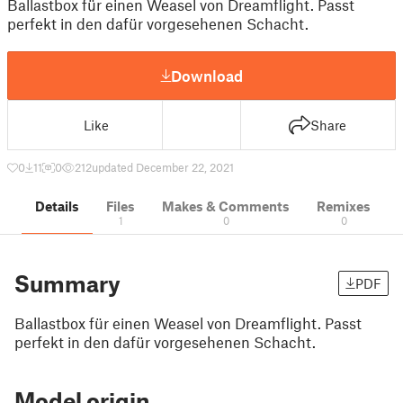
Ballastbox für einen Weasel von Dreamflight. Passt
perfekt in den dafür vorgesehenen Schacht.
Download
Like
Share
0
11
0
212
updated December 22, 2021
Details
Files
Makes & Comments
Remixes
1
0
0
Summary
PDF
Ballastbox für einen Weasel von Dreamflight. Passt
perfekt in den dafür vorgesehenen Schacht.
Model origin