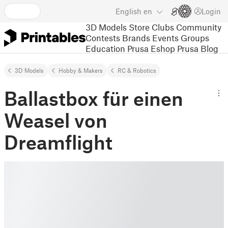
English
en
Login
3D Models
Store
Clubs
Community
Contests
Brands
Events
Groups
Education
Prusa Eshop
Prusa Blog
3D Models
Hobby & Makers
RC & Robotics
Ballastbox für einen
Weasel von
Dreamflight