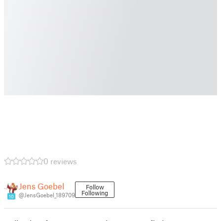
0 reviews
Jens Goebel
Follow
Following
@JensGoebel_189709
10