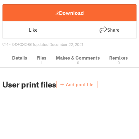
Download
Like
Share
4
34
0
861
updated December 22, 2021
Details
Files
Makes & Comments
Remixes
1
0
0
User print files
Add print file