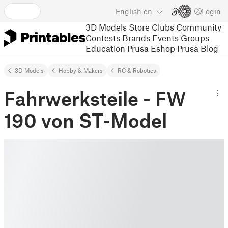
English
en
Login
3D Models
Store
Clubs
Community
Contests
Brands
Events
Groups
Education
Prusa Eshop
Prusa Blog
3D Models
Hobby & Makers
RC & Robotics
Fahrwerksteile - FW
190 von ST-Model