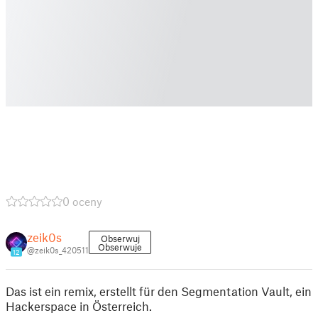
0 oceny
zeik0s
Obserwuj
Obserwuje
@zeik0s_420511
12
Das ist ein remix, erstellt für den Segmentation Vault, ein
Hackerspace in Österreich.