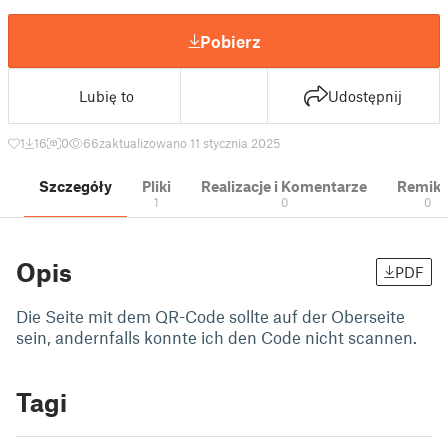
Pobierz
Lubię to
Udostępnij
1
16
0
66
zaktualizowano 11 stycznia 2025
Szczegóły
Pliki
Realizacje i Komentarze
Remik
1
0
0
Opis
PDF
Die Seite mit dem QR-Code sollte auf der Oberseite
sein, andernfalls konnte ich den Code nicht scannen.
Tagi