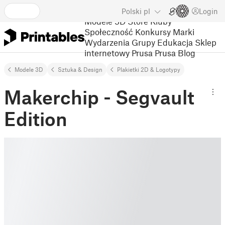
Polski
pl
Login
Modele 3D
Store
Kluby
Społeczność
Konkursy
Marki
Wydarzenia
Grupy
Edukacja
Sklep
internetowy Prusa
Prusa Blog
Modele 3D
Sztuka & Design
Plakietki 2D & Logotypy
Makerchip - Segvault
Edition