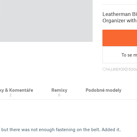
Leatherman Bit
Organizer with
To se mi
14
68
0
530
ky & Komentáře
Remixy
Podobné modely
2
0
 but there was not enough fastening on the belt. Added it.