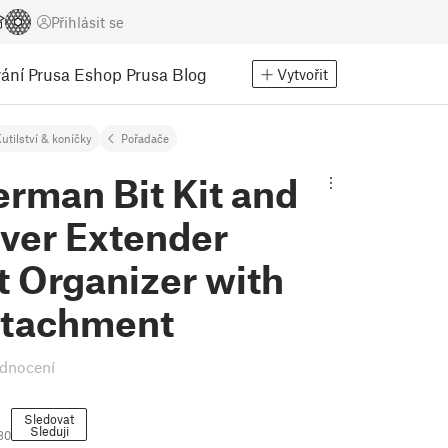
Přihlásit se
ání
Prusa Eshop
Prusa Blog
Vytvořit
utilství & koníčky
Pořadače
rman Bit Kit and
iver Extender
t Organizer with
attachment
dnocení
Sledovat
Sleduji
80