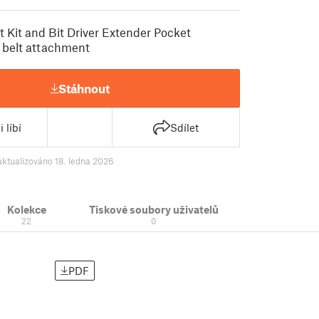
 Kit and Bit Driver Extender Pocket
 belt attachment
Stáhnout
 líbí
Sdílet
aktualizováno 18. ledna 2026
Kolekce
Tiskové soubory uživatelů
22
0
PDF