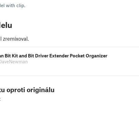
l with clip.
elu
 zremixoval.
 Bit Kit and Bit Driver Extender Pocket Organizer
a DaveNewman
u oproti originálu
t