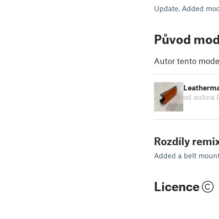
Update. Added mode
Původ mod
Autor tento model
Leatherman
od autor
Rozdíly remix
Added a belt moun
Licence