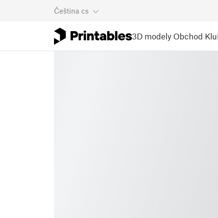
Čeština
cs
3D modely
Obchod
Klu