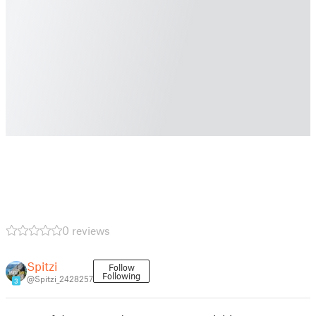
0 reviews
Spitzi
Follow
Following
@Spitzi_2428257
3