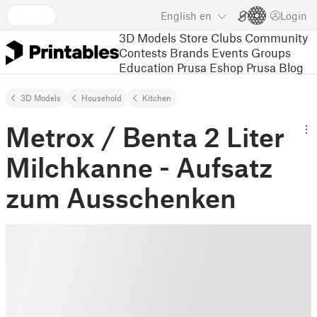
English
en
Login
3D Models
Store
Clubs
Community
Contests
Brands
Events
Groups
Education
Prusa Eshop
Prusa Blog
3D Models
Household
Kitchen
Metrox / Benta 2 Liter
Milchkanne - Aufsatz
zum Ausschenken