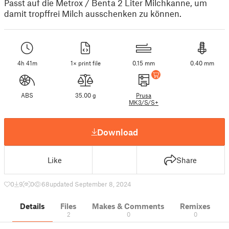
Passt auf die Metrox / Benta 2 Liter Milchkanne, um
damit tropffrei Milch ausschenken zu können.
4h 41m
1× print file
0.15 mm
0.40 mm
ABS
35.00 g
Prusa
MK3/S/S+
Download
Like
Share
0
9
0
68
updated September 8, 2024
Details
Files
Makes & Comments
Remixes
2
0
0