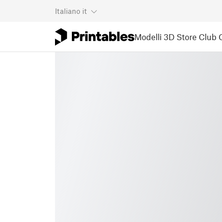
Italiano
it
Modelli 3D
Store
Club