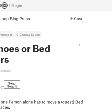
Login
Eshop
Blog Prusa
Crea
Domestico
Camera da letto
hoes or Bed
rs
censioni
Segui
Seguiti
007
one Person alone has to move a (guest) Bed
aces.