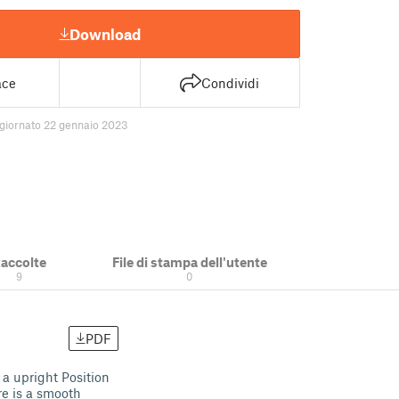
Download
ace
Condividi
giornato 22 gennaio 2023
accolte
File di stampa dell'utente
9
0
PDF
 a upright Position
e is a smooth