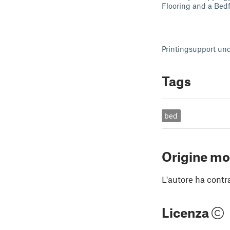
Flooring and a Bedf
Printingsupport un
Tags
bed
Origine mo
L'autore ha contr
Licenza