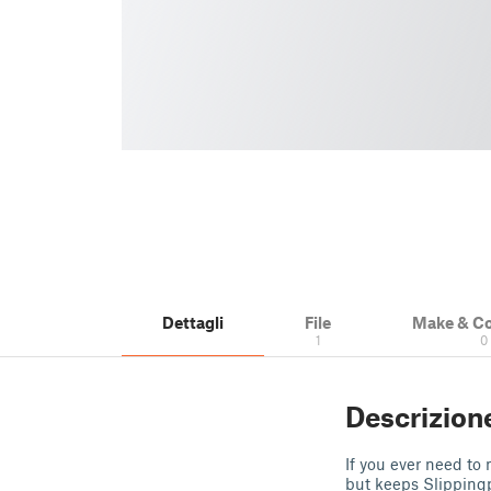
Dettagli
File
Make & C
1
0
Descrizion
If you ever need to 
but keeps Slipping