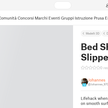
Comunità
Concorsi
Marchi
Eventi
Gruppi
Istruzione
Prusa 
Modelli 3D
Bed S
Slippe
0 re
Johannes
@Johannes_97
14
Lifehack when 
on smooth surf