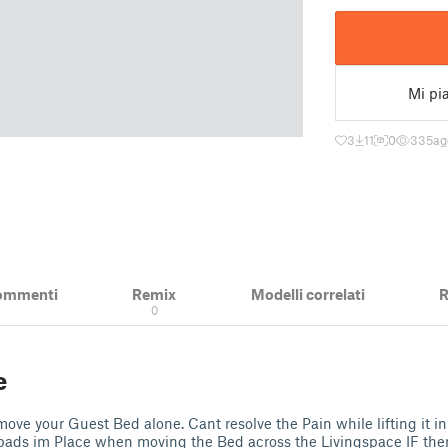
Mi pi
3
11
0
335
ag
ommenti
Remix
Modelli correlati
R
0
e
move your Guest Bed alone. Cant resolve the Pain while lifting it in
pads im Place when moving the Bed across the Livingspace IF ther