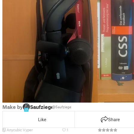
Make by
Saufziege
@Saufziege
17
Like
Share
Anycubic Vyper
1