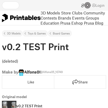
Login
3D Models
Store
Clubs
Community
Contests
Brands
Events
Groups
Education
Prusa Eshop
Prusa Blog
3D Models
Toys & Games
Board Games
v0.2 TEST Print
(deleted)
Make by
Alfons05
@Alfons05_10749
13
Like
Share
Original model
v0.2 TEST Print