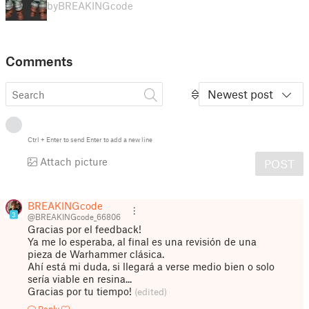
by
BREAKINGcode
Comments
Newest post
Ctrl
+
Enter
to send
Enter
to add a new line
Attach picture
POST
BREAKINGcode
3
@BREAKINGcode_66806
Gracias por el feedback!
Ya me lo esperaba, al final es una revisión de una
pieza de Warhammer clásica.
Ahí está mi duda, si llegará a verse medio bien o solo
sería viable en resina...
Gracias por tu tiempo!
(edited)