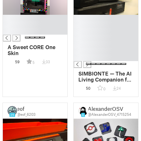
█
█
█
█
█
█
█
█
A Sweet CORE One
█
Skin
█
59
33
5
SIMBIONTE — The AI
Living Companion for
Your Prusa CORE One
50
24
0
eof
AlexanderOSV
@eof_6203
@AlexanderOSV_4715254
25
6