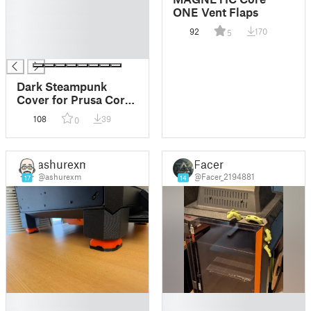
█
ONE Vent Flaps
█
92
170
5
█
█
Dark Steampunk
Cover for Prusa Core
One L
108
39
0
ashurexm
Facer
@ashurexm
@Facer_2194881
17
14
█
█