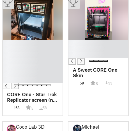
█
█
█
█
█
█
█
█
A Sweet CORE One
█
Skin
█
59
33
5
CORE One - Star Trek
Replicator screen (no
MMU)
168
58
5
Coco Lab 3D
Michael