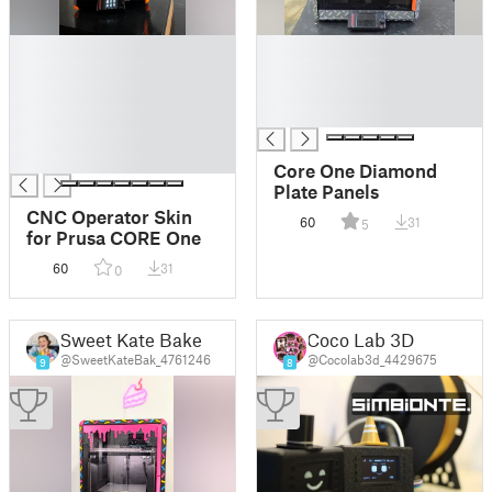
█
█
█
█
█
█
█
█
█
█
Core One Diamond
Plate Panels
CNC Operator Skin
60
31
5
for Prusa CORE One
60
31
0
Sweet Kate Bake
Coco Lab 3D
@SweetKateBak_4761246
@Cocolab3d_4429675
9
8