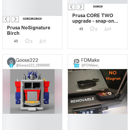
█
█
█
█
Prusa CORE TWO
upgrade - snap-on
Nextruder cover
Prusa NoSignature
45
25
0
Birch
45
13
0
Goose222
FDMaker
G
@Goose222_2899685
@FDMaker_
3
14
█
█
█
█
█
█