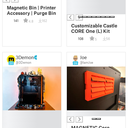
█
Magnetic Bin | Printer
█
Accessory | Purge Bin
141
162
4.8
Customizable Castle
CORE One (L) Kit
108
56
5
3Demon
Joe
@3Demon
@IamJoe
20
26
█
█
█
█
MAGNETIC Core