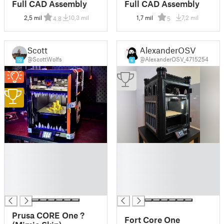
Full CAD Assembly
Full CAD Assembly
2,5 mil
10,3 mil
1,7 mil
7,2 mil
4.8
5
Scott
AlexanderOSV
@ScottWolfs
@AlexanderOSV_4715254
19
6
1
█
█
█
█
█
█
█
█
█
█
Prusa CORE One ?
Fort Core One