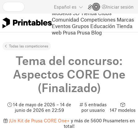
Español
es
Iniciar sesión
Modelos 3D
Tienda
Clubs
Comunidad
Competiciones
Marcas
Eventos
Grupos
Educación
Tienda
web Prusa
Prusa Blog
Todas las competiciones
Tema del concurso:
Aspectos CORE One
(Finalizado)
14 de mayo de 2026 – 14 de
5 entradas
junio de 2026 en 22:59
por usuario
147 modelos
¡Un Kit de Prusa CORE One+
y más de 5600 Prusameters en
total!