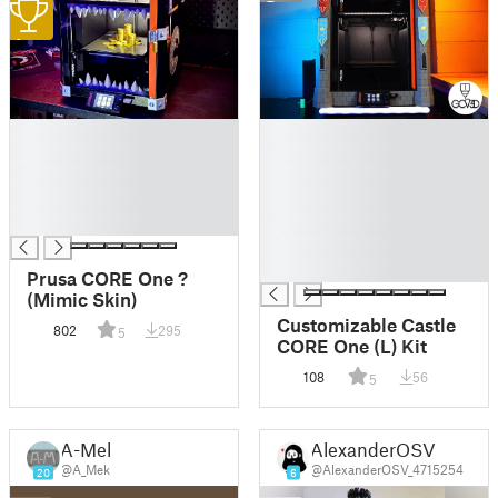
2
1
█
█
█
█
█
█
█
█
█
█
█
█
Prusa CORE One ?
(Mimic Skin)
Customizable Castle
802
295
5
CORE One (L) Kit
108
56
5
A-Mek
AlexanderOSV
@A_Mek
@AlexanderOSV_4715254
20
6