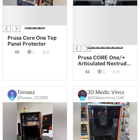
█
█
█
█
█
█
█
█
Prusa Core One Top
█
Panel Protector
65
16
5
Prusa CORE One/+
Articulated Nextruder
Cable Chain
63
79
5
Exoskeleton Skin
Tomasz
3D Medic Vince
@Tomasz_1322085
@3DMedicVince_1346
8
19