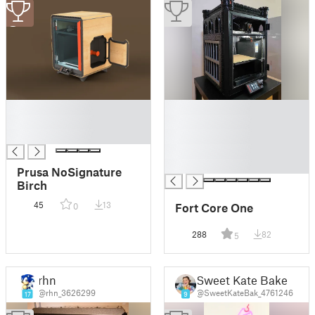
3
█
█
█
█
█
█
█
█
Prusa NoSignature
Birch
45
13
Fort Core One
0
288
82
5
rhn
Sweet Kate Bake
@rhn_3626299
@SweetKateBak_4761246
17
9