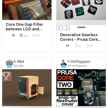
█
Core One Gap Filler
between LCD and
Frame / CoreOne
Decorative Gearbox
48
160
4.9
Spaltfüller zwischen
Covers - Prusa Core
Display und Rahmen
One - Nextruder
46
34
0
A-Mek
FritzPeppone
@A_Mek
@FritzPeppone
20
26
3