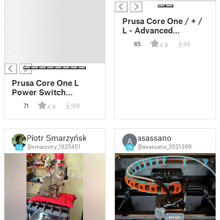
█
█
Prusa Core One / + /
█
L - Advanced
█
Filtration v2
65
94
4.8
█
█
Prusa Core One L
Power Switch
Adapter
71
166
4.9
Piotr Smarzyński
asassano
A
@smarzony_1925451
@asassano_3531399
13
15