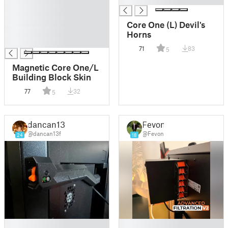
█
█
Core One (L) Devil's
█
Horns
█
71
83
5
Magnetic Core One/L
Building Block Skin
77
32
5
dancan13f
Fevon
@dancan13f
@Fevon
24
18
█
█