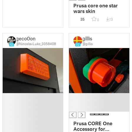
Prusa core one star
wars skin
35
13
0
geco0on
gillis
@NinoslavLuko_3358408
@gillis
12
22
█
█
█
█
█
█
█
█
Prusa CORE One
█
Accessory for