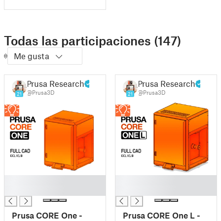
Todas las participaciones (147)
Me gusta
Prusa Research
Prusa Research
@Prusa3D
@Prusa3D
21
21
█
█
█
█
Prusa CORE One -
Prusa CORE One L -