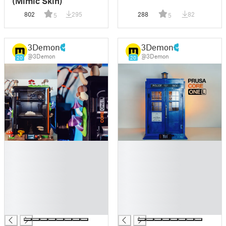
(Mimic Skin)
802
295
288
82
5
5
3Demon
3Demon
@3Demon
@3Demon
20
20
█
█
█
█
█
█
█
█
█
█
█
█
█
█