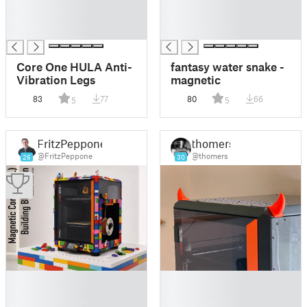
█
█
█
█
█
█
Core One HULA Anti-
fantasy water snake -
Vibration Legs
magnetic
83
77
80
66
5
5
FritzPeppone
thomers
@FritzPeppone
@thomers
26
30
█
█
█
█
█
█