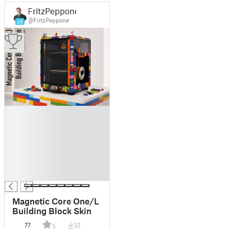
FritzPeppone
@FritzPeppone
26
█
█
█
█
█
█
█
Magnetic Core One/L
Building Block Skin
77
32
5