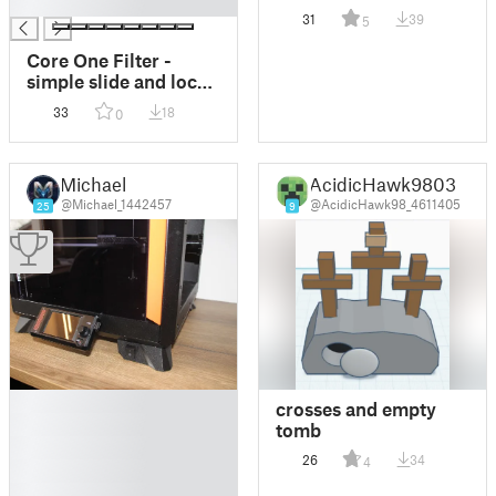
█
Filament Holder
31
39
5
Core One Filter -
simple slide and lock:
Hepa/Activated
33
18
0
Charcoal
Michael
AcidicHawk9803
@Michael_1442457
@AcidicHawk98_4611405
25
9
█
crosses and empty
█
tomb
█
26
34
4
█
█