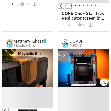
█
175
238
4.9
CORE One - Star Trek
Replicator screen (no
MMU)
168
58
5
Matthew_Ghost
GCV3D
@Matthew_Ghost
@GCV3D
20
23
2
█
█
█
█
█
█
█
█
█