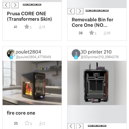
█
Prusa CORE ONE
(Transformers Skin)
Removable Bin for
Core One (NO
41
18
5
MAGNET)
38
96
5
poulet2804
3D printer 210
3
@poulet2804_4779049
@3Dprinter210_3984276
7
6
█
fire core one
█
█
35
12
0