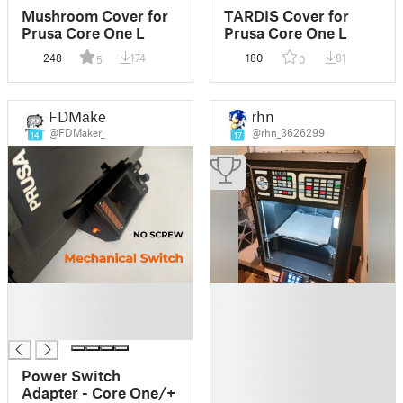
Mushroom Cover for
TARDIS Cover for
Prusa Core One L
Prusa Core One L
248
174
180
81
5
0
FDMaker
rhn
@FDMaker_
@rhn_3626299
14
17
█
█
█
█
█
█
█
█
Power Switch
█
Adapter - Core One/+