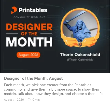
Designer of the Month: August
Each month, we pick one creator from the Printables
community and give them a bit more space: to show their
models, talk about how they design, and choose a theme for
a community challenge. It is a way to say thanks, but also a
August 1, 2026
10 min
way to show the real p