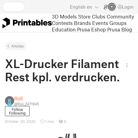
English
en
Login
3D Models
Store
Clubs
Community
Contests
Brands
Events
Groups
Education
Prusa Eshop
Prusa Blog
Articles
XL-Drucker Filament
Rest kpl. verdrucken.
Roli
R
@Roli_2471645
3
Follow
Following
October 20, 2025
1 min
6