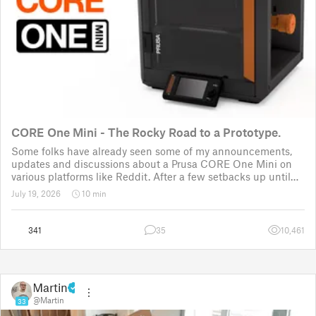
CORE One Mini - The Rocky Road to a Prototype.
Some folks have already seen some of my announcements,
updates and discussions about a Prusa CORE One Mini on
various platforms like Reddit. After a few setbacks up until
November 2025, the project was put back to the drawing
July 19, 2026
10 min
board for the third time
341
35
10,461
Martin
@Martin
33