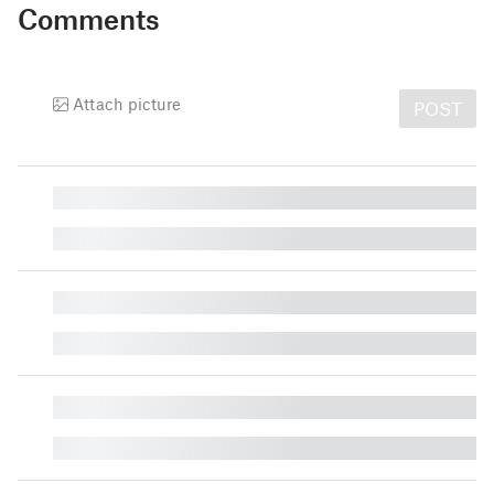
Comments
Attach picture
POST
█
█
█
█
█
█