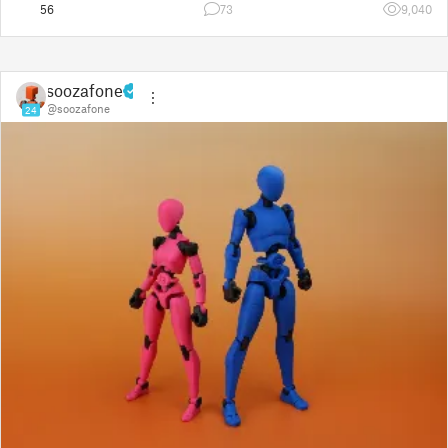
56
73
9,040
soozafone
@soozafone
24