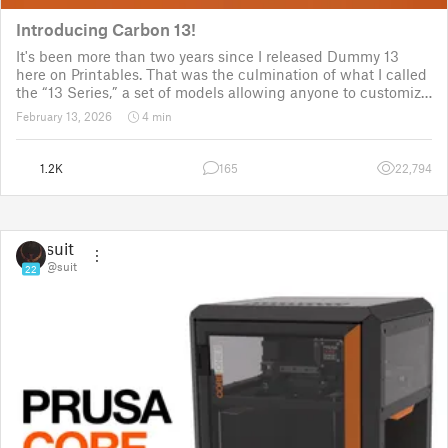
Introducing Carbon 13!
It's been more than two years since I released Dummy 13
here on Printables. That was the culmination of what I called
the “13 Series,” a set of models allowing anyone to customize
their own humanoid action figure.
February 13, 2026
4 min
Since then, I've explored in a few d
1.2K
165
22,794
suit
@suit
22